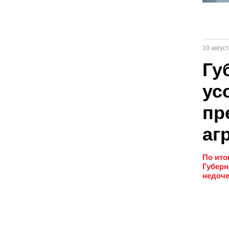
10 авгус
Гу
ус
пр
аг
По ито
Губерн
недоче