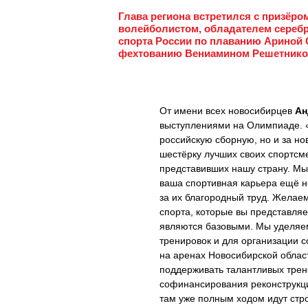
Глава региона встретился с призёро
волейболистом, обладателем сереб
спорта России по плаванию Ариной 
фехтованию Вениамином Решетниковы
От имени всех новосибирцев
Ан
выступлениями на Олимпиаде. «
российскую сборную, но и за но
шестёрку лучших своих спортсм
представивших нашу страну. Мы 
ваша спортивная карьера ещё не
за их благородный труд. Желае
спорта, которые вы представляе
являются базовыми. Мы уделяе
тренировок и для организации с
на аренах Новосибирской облас
поддерживать талантливых трен
софинансирования реконструкци
там уже полным ходом идут стро