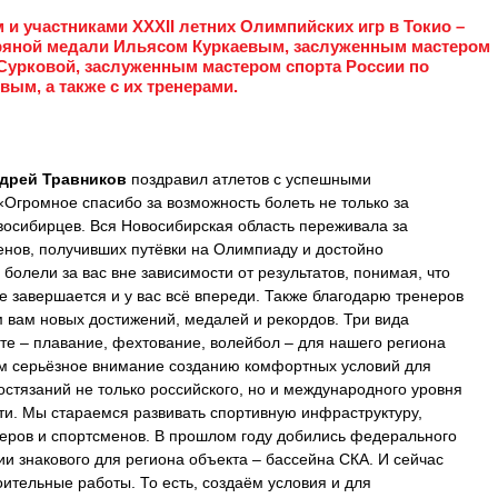
м и участниками XXXII летних Олимпийских игр в Токио –
ряной медали Ильясом Куркаевым, заслуженным мастером
Сурковой, заслуженным мастером спорта России по
м, а также с их тренерами.
дрей Травников
поздравил атлетов с успешными
Огромное спасибо за возможность болеть не только за
восибирцев. Вся Новосибирская область переживала за
енов, получивших путёвки на Олимпиаду и достойно
болели за вас вне зависимости от результатов, понимая, что
 завершается и у вас всё впереди. Также благодарю тренеров
м вам новых достижений, медалей и рекордов. Три вида
те – плавание, фехтование, волейбол – для нашего региона
м серьёзное внимание созданию комфортных условий для
остязаний не только российского, но и международного уровня
ти. Мы стараемся развивать спортивную инфраструктуру,
еров и спортсменов. В прошлом году добились федерального
и знакового для региона объекта – бассейна СКА. И сейчас
ительные работы. То есть, создаём условия и для