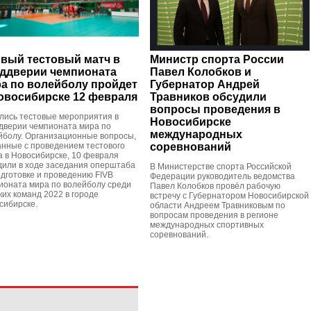
вый тестовый матч в
Министр спорта России
ддверии чемпионата
Павел Колобков и
а по волейболу пройдет
Губернатор Андрей
овосибирске 12 февраля
Травников обсудили
вопросы проведения в
лись тестовые мероприятия в
Новосибирске
дверии чемпионата мира по
международных
йболу. Организационные вопросы,
анные с проведением тестового
соревнований
а в Новосибирске, 10 февраля
дили в ходе заседания оперштаба
В Министерстве спорта Российской
одготовке и проведению FIVB
Федерации руководитель ведомства
ионата мира по волейболу среди
Павел Колобков провёл рабочую
ких команд 2022 в городе
встречу с Губернатором Новосибирской
сибирске.
области Андреем Травниковым по
вопросам проведения в регионе
международных спортивных
соревнований.