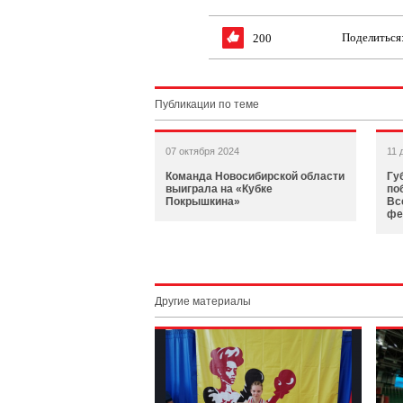
Поделиться
200
Публикации по теме
07 октября 2024
11 
Команда Новосибирской области
Гу
выиграла на «Кубке
по
Покрышкина»
Вс
фе
Другие материалы