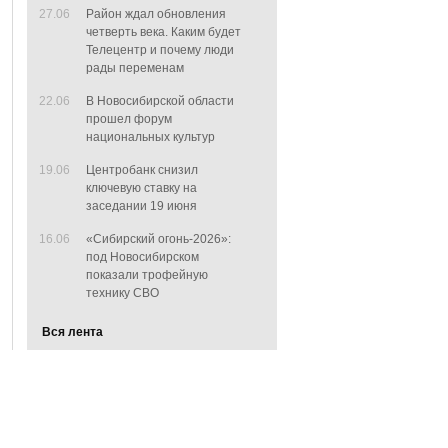
27.06
Район ждал обновления
четверть века. Каким будет
Телецентр и почему люди
рады переменам
22.06
В Новосибирской области
прошел форум
национальных культур
19.06
Центробанк снизил
ключевую ставку на
заседании 19 июня
16.06
«Сибирский огонь-2026»:
под Новосибирском
показали трофейную
технику СВО
Вся лента