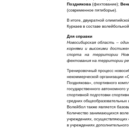
Позднякова
(фехтование);
Вен
(современное пятиборье).
В итоге, двукратной олимпийск
Куркаев в составе волейбольно
Для справки
Новосибирская область – оди
корнями и высокими достиже
спорта на территории Ново
фехтования на территории рег
Тренировочный процесс новосиб
некоммерческой организации «
Позднякова», спортивного комп
государственного автономного 
спортивной подготовки спортивн
средних общеобразовательных 
Волейбол также является базов
Количество занимающихся волейб
учреждениях, осуществляющих с
в учреждениях дополнительного