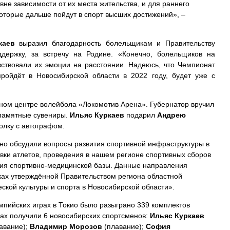
вне зависимости от их места жительства, и для раннего
которые дальше пойдут в спорт высших достижений», –
каев
выразил благодарность болельщикам и Правительству
ддержку, за встречу на Родине. «Конечно, болельщиков на
вствовали их эмоции на расстоянии. Надеюсь, что Чемпионат
ройдёт в Новосибирской области в 2022 году, будет уже с
ьном центре волейбола «Локомотив Арена». Губернатор вручил
 памятные сувениры.
Ильяс Куркаев
подарил
Андрею
лку с автографом.
бно обсудили вопросы развития спортивной инфраструктуры в
овки атлетов, проведения в нашем регионе спортивных сборов
ния спортивно-медицинской базы. Данные направления
ах утверждённой Правительством региона областной
ской культуры и спорта в Новосибирской области».
мпийских играх в Токио было разыграно 339 комплектов
грах получили 6 новосибирских спортсменов:
Ильяс Куркаев
авание);
Владимир Морозов
(плавание);
София