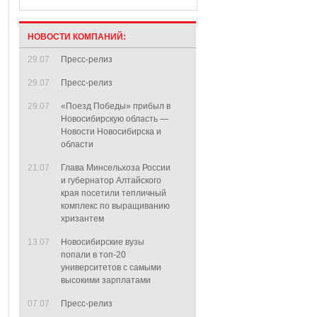
НОВОСТИ КОМПАНИЙ:
29.07
Пресс-релиз
29.07
Пресс-релиз
29.07
«Поезд Победы» прибыл в
Новосибирскую область —
Новости Новосибирска и
области
21.07
Глава Минсельхоза России
и губернатор Алтайского
края посетили тепличный
комплекс по выращиванию
хризантем
13.07
Новосибирские вузы
попали в топ-20
университетов с самыми
высокими зарплатами
07.07
Пресс-релиз