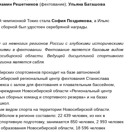
иамин Решетников
(фехтование);
Ульяна Баташова
ой чемпионкой Токио стала
София Позднякова
, а Ильяс
й сборной был удостоен серебряной награды.
н из немногих регионов России с глубокими историческими
ниями в фехтовании. Фехтование является базовым видом
сибирской области. Ведущей дисциплиной спортивного
иона является сабля.
ирских спортсменов проходит на базе автономной
Сибирский региональный центр фехтования Станислава
лекса с залом для фехтования и плавательным бассейном,
учреждения Новосибирской области «Региональный центр
ых сборных команд и спортивного резерва» и на базах
школ.
ым видом спорта на территории Новосибирской области.
олом в регионе составило: 22 439 человек, из них в
портивную подготовку, занимается 850 человек, 2 993 человек
 образования Новосибирской области, 18 596 человек