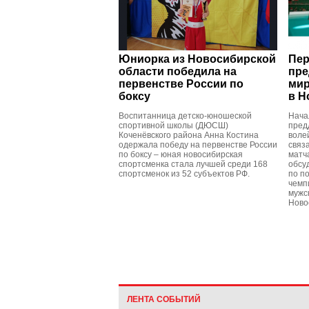
Юниорка из Новосибирской
Пер
области победила на
пре
первенстве России по
мир
боксу
в Н
Воспитанница детско-юношеской
Нача
спортивной школы (ДЮСШ)
пред
Коченёвского района Анна Костина
воле
одержала победу на первенстве России
связ
по боксу – юная новосибирская
матч
спортсменка стала лучшей среди 168
обсу
спортсменок из 52 субъектов РФ.
по п
чемп
мужс
Ново
ЛЕНТА СОБЫТИЙ