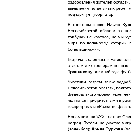
оздоровления жителей области, 
выявления талантливых ребят, 
подчеркнул Губернатор.
В ответном слове
Ильяс Кур
Новосибирской области за по
трибунах не хватало, но мы чу
мира по волейболу, который п
болельщиками».
Встреча состоялась в Регионал
атлетам и их тренерам ценные
Травникову
олимпийскую футбо
Участники встречи также подро
Новосибирской области, подгот
федерального уровня, укрепле
являются приоритетными в рамк
госпрограммы «Развитие физиче
Напомним, на XXXII летних Оли
наград. Путёвки на участие в и
(волейбол);
Арина Суркова
(пл