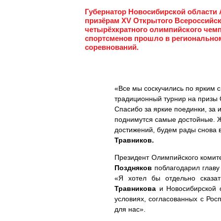
Губернатор Новосибирской области
призёрам XV Открытого Всероссийск
четырёхкратного олимпийского чем
спортсменов прошло в региональном
соревнований.
«Все мы соскучились по ярким с
традиционный турнир на призы 
Спасибо за яркие поединки, за 
поднимутся самые достойные. Ж
достижений, будем рады снова в
Травников.
Президент Олимпийского комит
Поздняков
поблагодарил главу 
«Я хотел бы отдельно сказа
Травникова
и Новосибирской о
условиях, согласованных с Рос
для нас».