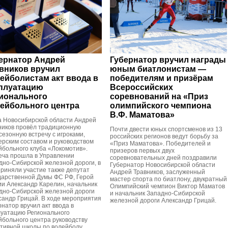
ернатор Андрей
Губернатор вручил награды
вников вручил
юным биатлонистам —
ейболистам акт ввода в
победителям и призёрам
плуатацию
Всероссийских
ионального
соревнований на «Приз
ейбольного центра
олимпийского чемпиона
В.Ф. Маматова»
а Новосибирской области Андрей
ников провёл традиционную
Почти двести юных спортсменов из 13
сезонную встречу с игроками,
российских регионов ведут борьбу за
ерским составом и руководством
«Приз Маматова». Победителей и
йбольного клуба «Локомотив».
призеров первых двух
еча прошла в Управлении
соревновательных дней поздравили
дно-Сибирской железной дороги, в
Губернатор Новосибирской области
приняли участие также депутат
Андрей Травников, заслуженный
дарственной Думы ФС РФ, Герой
мастер спорта по биатлону, двукратный
ии Александр Карелин, начальник
Олимпийский чемпион Виктор Маматов
дно-Сибирской железной дороги
и начальник Западно-Сибирской
сандр Грицай. В ходе мероприятия
железной дороги Александр Грицай.
рнатор вручил акт ввода в
луатацию Регионального
йбольного центра руководству
тивной школы по волейболу.