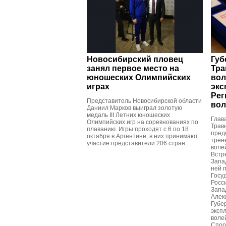
Новосибирский пловец
Губ
занял первое место на
Тра
юношеских Олимпийских
вол
играх
экс
Рег
Представитель Новосибирской области
вол
Даниил Марков выиграл золотую
медаль III Летних юношеских
Глав
Олимпийских игр на соревнованиях по
Трав
плаванию. Игры проходят с 6 по 18
пред
октября в Аргентине, в них принимают
трен
участие представители 206 стран.
воле
Встр
Запа
ней 
Госу
Росс
Запа
Алек
Губе
эксп
воле
Спор