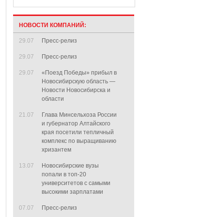
НОВОСТИ КОМПАНИЙ:
29.07
Пресс-релиз
29.07
Пресс-релиз
29.07
«Поезд Победы» прибыл в
Новосибирскую область —
Новости Новосибирска и
области
21.07
Глава Минсельхоза России
и губернатор Алтайского
края посетили тепличный
комплекс по выращиванию
хризантем
13.07
Новосибирские вузы
попали в топ-20
университетов с самыми
высокими зарплатами
07.07
Пресс-релиз