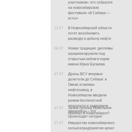
участников»: кто собрался
на новосибирском
фестивале «В Сибири —
есть!»
13.07
В Новосибирской области
хотят возобновить
разведку и добычу нефти
08.07
Новая традиция: дипломы
аграриев вручили под
открытым небом в парке
имени Юрия Бугакова
07.07
Дроны ВСУ впервые
долетели до Сибири: в
Омске атакован
нефтезавод, в
Новосибирске вводили
режим беспилотной
опасности и задержали
07.07
Зачем Леонид Ярмольник
авиарейсы – что
приехал в Новосибирск?
происходит сегодня
07.07
Имущество новосибирского
сельхозпредприятия купил