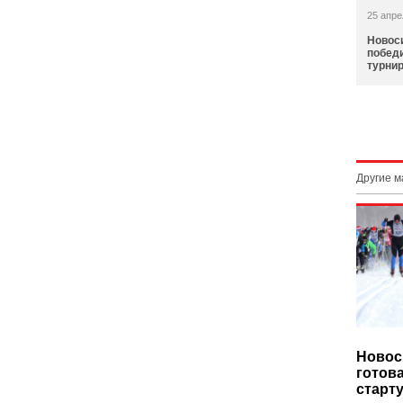
25 апре
Новос
побед
турнир
Другие 
Новос
готов
старт