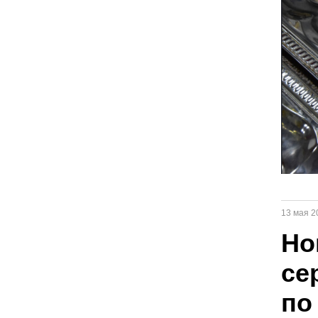
13 мая 2
Но
се
по