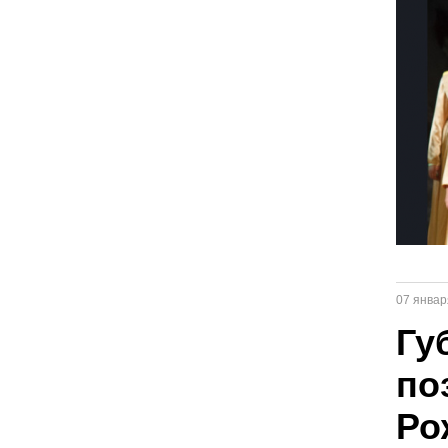
07 январ
Гу
по
Ро