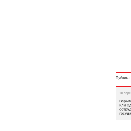
Публикац
10 апре
Взрыв 
или Од
сотруд
госуд