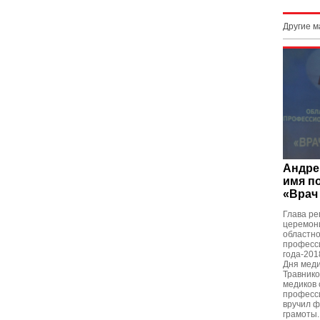
Другие 
Андре
имя п
«Врач
Глава ре
церемон
областно
професс
года-201
Дня меди
Травнико
медиков
професс
вручил ф
грамоты.