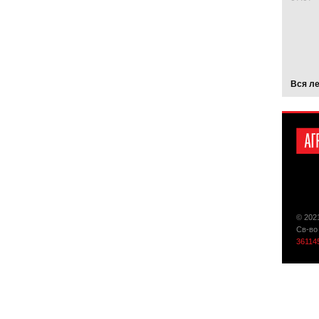
Вся л
© 202
Св-во
36114