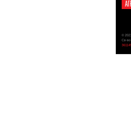
© 202
Св-во
36114