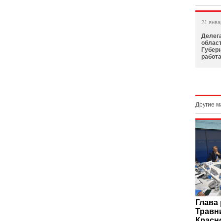
21 янва
Делег
облас
Губер
работа
Другие 
Глава
Травн
Красн