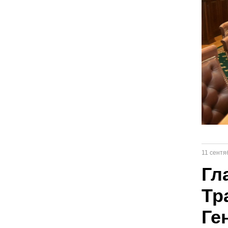
11 сентя
Гл
Тр
Ге