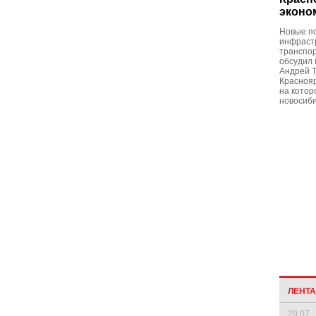
эконо
Новые п
инфрастр
транспор
обсудил 
Андрей Т
Краснояр
на котор
новосиби
ЛЕНТ
29.07