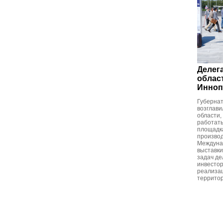
Делег
облас
Инноп
Губернат
возглави
области,
работать
площадк
производ
Междуна
выставк
задач д
инвестор
реализац
территор