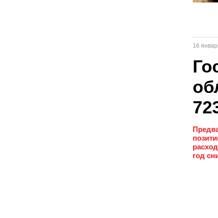
16 январ
Го
об
72
Предва
позити
расход
год сн