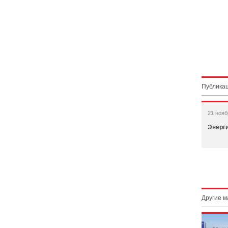
Публикац
21 нояб
Энерги
Другие 