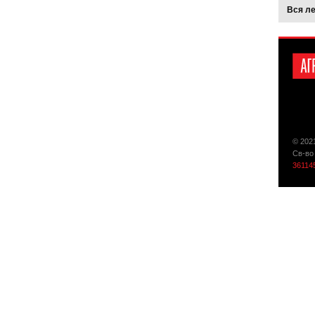
Вся л
© 202
Св-во
36114