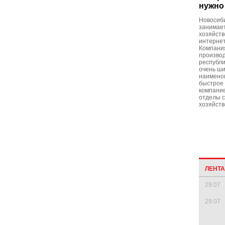
нужно
Новосиб
занимает
хозяйст
интернет
Компания
произво
республи
очень ши
наимено
быстрое 
компание
отделы 
хозяйств
ЛЕНТ
29.07
29.07