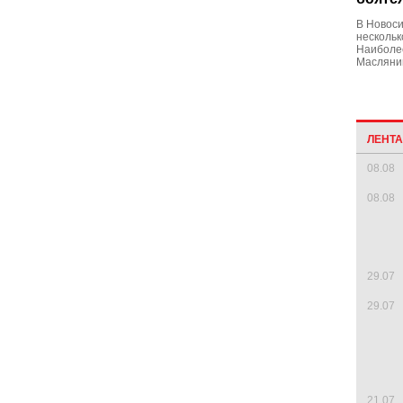
В Новоси
нескольк
Наиболее
Масляни
ЛЕНТ
08.08
08.08
29.07
29.07
21.07