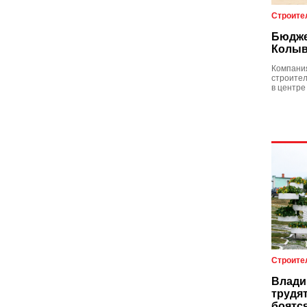
Строите
Бюдже
Колыв
Компани
строите
в центре
Строите
Влади
трудя
боятс