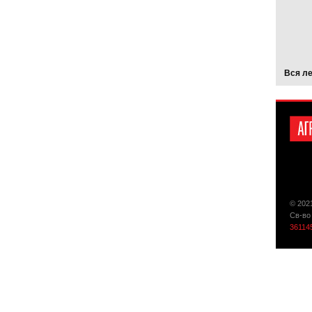
Вся л
© 202
Св-во
36114