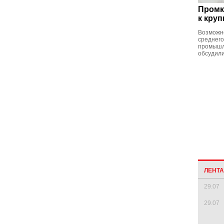
Промк
к кру
Возможно
среднего
промышл
обсудили
ЛЕНТ
29.07
29.07