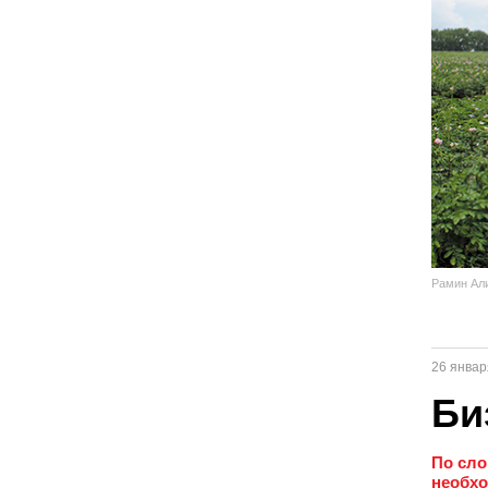
Рамин Али
26 январ
Би
По сло
необхо