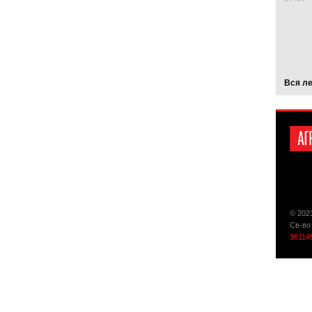
Вся л
© 202
Св-во
36114