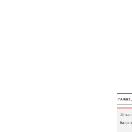
Публикац
30 март
Капрем