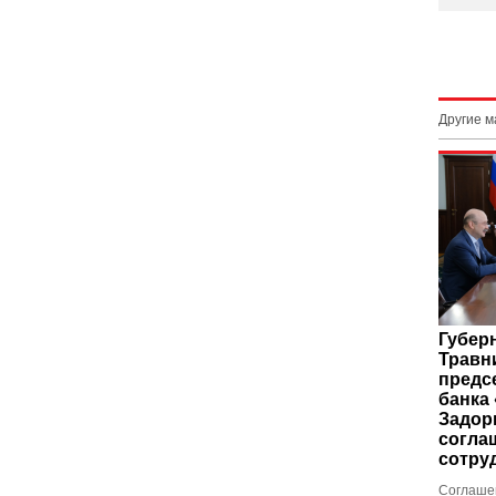
Другие 
Губер
Травн
предс
банка
Задор
согла
сотру
Соглаше