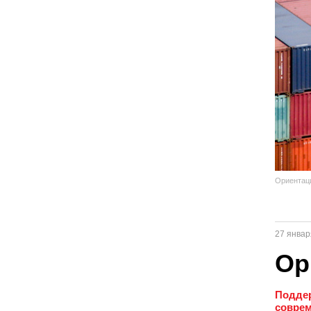
Ориентаци
27 январ
Ор
Поддер
соврем