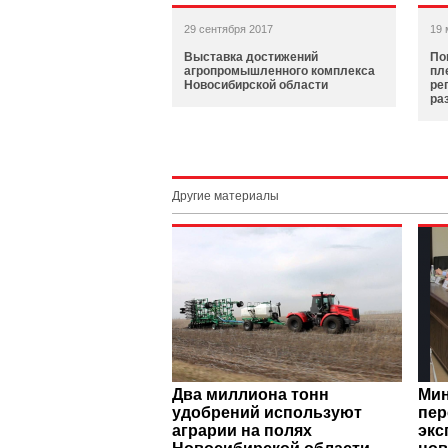
29 сентября 2017
19 
Выставка достижений
По
агропромышленного комплекса
пл
Новосибирской области
ре
ра
Другие материалы
Два миллиона тонн
Мин
удобрений используют
пер
аграрии на полях
экс