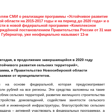
телям СМИ о реализации программы «Устойчивое развитие
 области на 2015-2017 годы и на период до 2020 года» и о
сти в новой федеральной программе «Комплексное
ерждённой постановлением Правительства России от 31 мая
ил Губернатор, уже неофициально называют 13-м
сегодня, в продолжение завершающейся в 2020 году
тойчивого развития сельских территорий»,
рамма, и Правительство Новосибирской области
заявки от муниципалитетов.
я на основе федеральной, которая предусматривает
рлн рублей на все регионы. Эти средства заложены на такие
облик сельских территорий, развитие жилищного строительства
тройства домовладений, содействие занятости сельского
ной и инженерной инфраструктуры, благоустройство сельских
задача – активней участвовать в федеральных программах, а