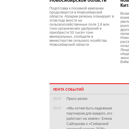
Новосибирской области
нов
Кит
Подготовка к посевной кампании
продолжается в Новосибирской
Возм
области. Аграрии региона планируют в
взаи
этом году внести на
увел
сельскохозяйственные поля 1,8 млн
рыно
тонн органических удобрений и
друг
приобрести 50 тысяч тонн
пром
минеральных, сообщили в
Ново
министерстве сельского хозяйства
расс
Новосибирской области.
сель
Леще
обще
экон
Вэйв
ЛЕНТА СОБЫТИЙ
29.07
Пресс-релиз
29.07
«Мы хотим быть надежным
партнером для каждого, кто
работает на земле»: Елена
Сайгашова о «Сибирской