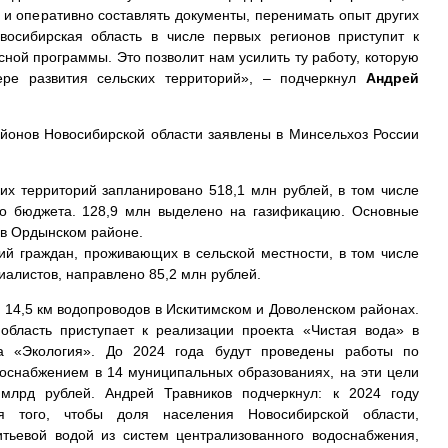
 и оперативно составлять документы, перенимать опыт других
восибирская область в числе первых регионов приступит к
сной программы. Это позволит нам усилить ту работу, которую
ре развития сельских территорий», – подчеркнул
Андрей
айонов Новосибирской области заявлены в Минсельхоз России
ких территорий запланировано 518,1 млн рублей, в том числе
го бюджета. 128,9 млн выделено на газификацию. Основные
 в Ордынском районе.
й граждан, проживающих в сельской местности, в том числе
алистов, направлено 85,2 млн рублей.
о 14,5 км водопроводов в Искитимском и Доволенском районах.
область приступает к реализации проекта «Чистая вода» в
та «Экология». До 2024 года будут проведены работы по
оснабжением в 14 муниципальных образованиях, на эти цели
млрд рублей. Андрей Травников подчеркнул: к 2024 году
я того, чтобы доля населения Новосибирской области,
итьевой водой из систем централизованного водоснабжения,