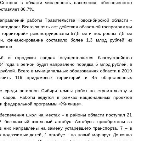
Сегодня в области численность населения, обеспеченного
оставляет 86,7%.
аправлений работы Правительства Новосибирской области -
автодорог. Всего за пять лет действия областной госпрограммы
х территорий» реконструированы 57,8 км и построены 7,5 км
ти, финансирование составило более 1,3 млрд рублей из
жетов.
ё и городская среда» осуществляется благоустройство
24 года в регион будет направлено порядка 5 млрд рублей, в
 рублей. Всего в муниципальных образованиях области в 2019
строить 116 придомовых территорий и 45 общественных
е среди регионов Сибири темпы работ по строительству и
х садов. Работы ведутся в рамках национальных проектов
 и федеральной программы «Жилище».
обеспечения школ на местах – в районы области поступил 21
 безопасный школьный автобус. Автобусы приобретены за
из них направлены на замену устаревшего транспорта, 7 – в
а подвозимых детей, 1 автобус – на новый маршрут. До конца