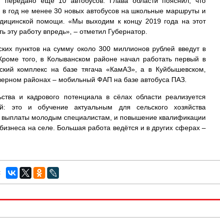
 передано ещё 10 автобусов. Глава области пояснил, что
 в год не менее 30 новых автобусов на школьные маршруты и
дицинской помощи. «Мы выходим к концу 2019 года на этот
ть эту работу впредь», – отметил Губернатор.
ких пунктов на сумму около 300 миллионов рублей введут в
 Кроме того, в Колыванском районе начал работать первый в
ский комплекс на базе тягача «КамАЗ», а в Куйбышевском,
верном районах – мобильный ФАП на базе автобуса ПАЗ.
ства и кадрового потенциала в сёлах области реализуется
й: это и обучение актуальным для сельского хозяйства
 выплаты молодым специалистам, и повышение квалификации
бизнеса на селе. Большая работа ведётся и в других сферах –
: