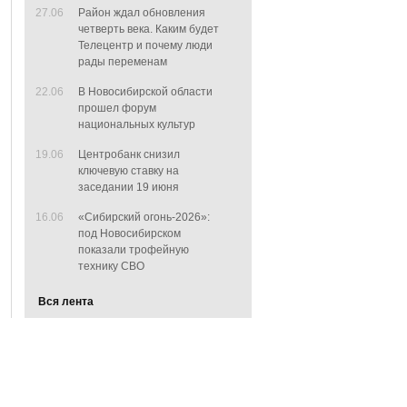
27.06
Район ждал обновления
четверть века. Каким будет
Телецентр и почему люди
рады переменам
22.06
В Новосибирской области
прошел форум
национальных культур
19.06
Центробанк снизил
ключевую ставку на
заседании 19 июня
16.06
«Сибирский огонь-2026»:
под Новосибирском
показали трофейную
технику СВО
Вся лента