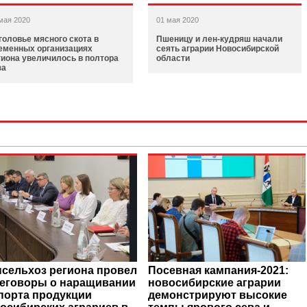
мая 2020
01 мая 2020
головье мясного скота в
Пшеницу и лен-кудряш начали
еменных организациях
сеять аграрии Новосибирской
гиона увеличилось в полтора
области
за
сельхоз региона провел
Посевная кампания-2021:
еговоры о наращивании
новосибирские аграрии
порта продукции
демонстрируют высокие