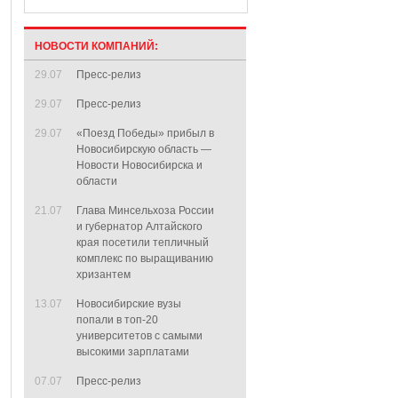
НОВОСТИ КОМПАНИЙ:
29.07
Пресс-релиз
29.07
Пресс-релиз
29.07
«Поезд Победы» прибыл в
Новосибирскую область —
Новости Новосибирска и
области
21.07
Глава Минсельхоза России
и губернатор Алтайского
края посетили тепличный
комплекс по выращиванию
хризантем
13.07
Новосибирские вузы
попали в топ-20
университетов с самыми
высокими зарплатами
07.07
Пресс-релиз