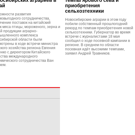
осибирских аграриев в
темпы ярового сева и
ай
приобретения
сельхозтехники
ожности развития
мовыгодного сотрудничества,
Новосибирские аграрии в этом году
ичение поставок на китайский
побили собственный прошлогодний
к мяса птицы, мороженого, зерна и
рекорд по темпам приобретения новой
ой продукции аграрно-
сельхозтехники. Губернатор во время
ышленного комплекса
встречи с журналистами 18 мая
сибирской области были
сообщил о ходе посевной кампании в
мотрены в ходе встречи министра
регионе. В среднем по области
ского хозяйства региона Евгения
посевная идёт высокими темпами,
нко с директором Китайского
заявил Андрей Травников.
ства международного
омического сотрудничества Ван
эем.