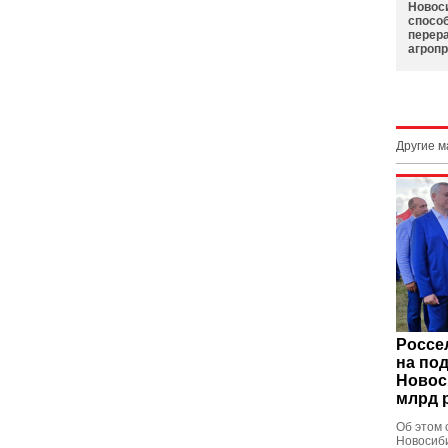
Новос
спосо
перер
агроп
Другие 
Россе
на по
Новос
млрд 
Об этом 
Новосиб