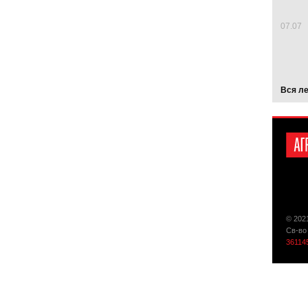
07.07
Вся л
© 202
Св-во
36114