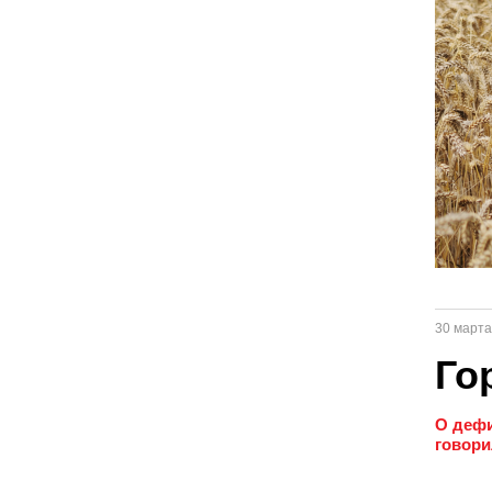
30 марта
Го
О дефи
говори