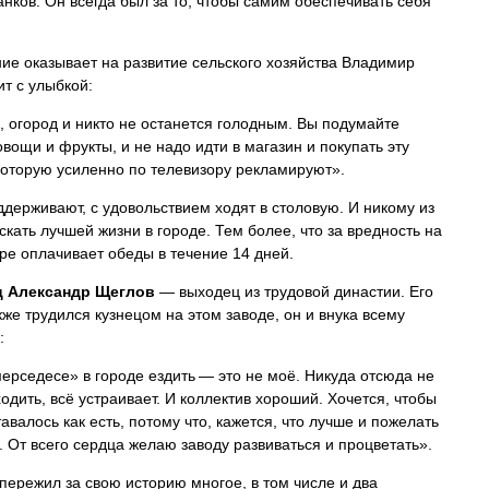
нков. Он всегда был за то, чтобы самим обеспечивать себя
ие оказывает на развитие сельского хозяйства Владимир
ит с улыбкой:
, огород и никто не останется голодным. Вы подумайте
овощи и фрукты, и не надо идти в магазин и покупать эту
которую усиленно по телевизору рекламируют».
ддерживают, с удовольствием ходят в столовую. И никому из
скать лучшей жизни в городе. Тем более, что за вредность на
ре оплачивает обеды в течение 14 дней.
ц Александр Щеглов
— выходец из трудовой династии. Его
кже трудился кузнецом на этом заводе, он и внука всему
:
ерседесе» в городе ездить — это не моё. Никуда отсюда не
ходить, всё устраивает. И коллектив хороший. Хочется, чтобы
тавалось как есть, потому что, кажется, что лучше и пожелать
. От всего сердца желаю заводу развиваться и процветать».
 пережил за свою историю многое, в том числе и два