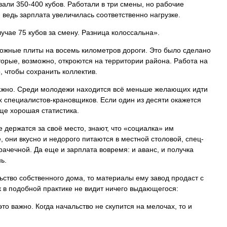
авали 350-400 кубов. Работали в три смены, но рабочие
, ведь зарплата увеличилась соответственно нагрузке.
учае 75 кубов за смену. Разница колоссальна».
рожные плиты на восемь километров дороги. Это было сделано
торые, возможно, откроются на территории района. Работа на
о, чтобы сохранить коллектив.
важно. Среди молодежи находится всё меньше желающих идти
х специалистов-крановщиков. Если один из десяти окажется
е хорошая статистика.
е держатся за своё место, знают, что «социалка» им
 они вкусно и недорого питаются в местной столовой, спец-
рачечной. Да еще и зарплата вовремя: и аванс, и получка
ь.
льство собственного дома, то материалы ему завод продаст с
 в подобной практике не видит ничего выдающегося:
это важно. Когда начальство не скупится на мелочах, то и