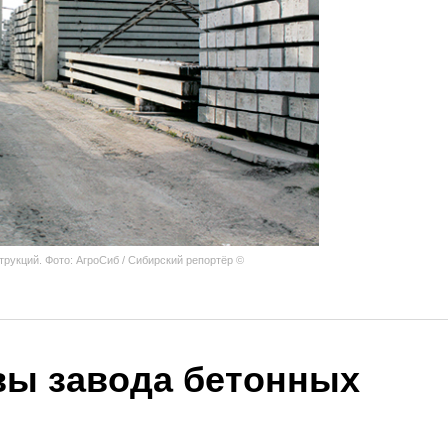
рукций. Фото: АгроСиб / Сибирский репортёр ©
ы завода бетонных