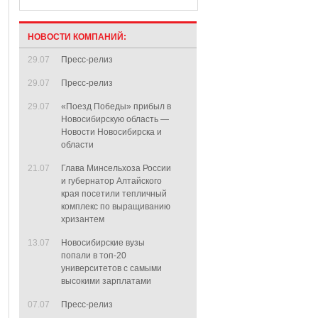
НОВОСТИ КОМПАНИЙ:
29.07
Пресс-релиз
29.07
Пресс-релиз
29.07
«Поезд Победы» прибыл в
Новосибирскую область —
Новости Новосибирска и
области
21.07
Глава Минсельхоза России
и губернатор Алтайского
края посетили тепличный
комплекс по выращиванию
хризантем
13.07
Новосибирские вузы
попали в топ-20
университетов с самыми
высокими зарплатами
07.07
Пресс-релиз