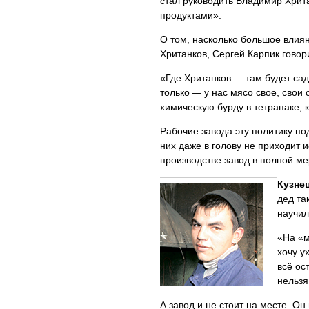
стал руководить Владимир Хрита
продуктами».
О том, насколько большое влиян
Хританков, Сергей Карпик говор
«Где Хританков — там будет сад
только — у нас мясо свое, свои 
химическую бурду в тетрапаке, 
Рабочие завода эту политику по
них даже в голову не приходит и
производстве завод в полной ме
Кузне
дед та
научил
«На «м
хочу у
всё ос
нельзя
А завод и не стоит на месте. Он