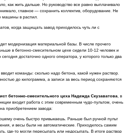
ыло, как жить дальше. Но руководство все равно выплачивало
онимало, главное — сохранить коллектив, оборудование. Не
е машины в распил.
атов, когда защищать завод приходилось чуть ли с
Идет модернизация материальной базы. В числе прочего
ньше в бетонно-смесительном цехе сидели 10-12 человек и
 сегодня достаточно одного оператора, у которого только два
 вводит команды: сколько надо бетона, какой нужен раствор.
чностью до килограмма, а записи за весь период сохраняются
ист бетонно-смесительного цеха Надежда Скузаватова
, в
нкции входит работа с этим современным чудо-пультом, очень
на приобретением завода:
ошему очень быстро привыкаешь. Раньше был ручной пульт
ения, и весы были не автоматические. Приходилось самим
ть, где-то могли пересыпать или недосыпать. В итоге раствор