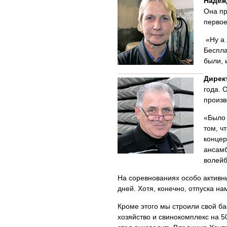
Надеж
Она пр
первое
«Ну а 
Беспла
были, 
Дирек
года. 
произв
«Было 
том, ч
концер
ансамб
волейб
На соревнованиях особо активн
дней. Хотя, конечно, отпуска на
Кроме этого мы строили свой ба
хозяйство и свинокомплекс на 50