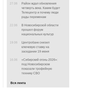
27.06
Район ждал обновления
четверть века. Каким будет
Телецентр и почему люди
рады переменам
22.06
В Новосибирской области
прошел форум
национальных культур
19.06
Центробанк снизил
ключевую ставку на
заседании 19 июня
16.06
«Сибирский огонь-2026»:
под Новосибирском
показали трофейную
технику СВО
Вся лента