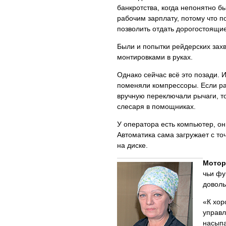
банкротства, когда непонятно б
рабочим зарплату, потому что п
позволить отдать дорогостоящи
Были и попытки рейдерских захв
монтировками в руках.
Однако сейчас всё это позади. 
поменяли компрессоры. Если ра
вручную переключали рычаги, то
слесаря в помощниках.
У оператора есть компьютер, он
Автоматика сама загружает с то
на диске.
Мотор
чьи фу
доволь
«К хор
управл
насыпа