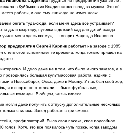
да Ивановна Сидякина
трудится на предприятии уже 36 лет.
иехала в Куйбышев из Владивостока вслед за мужем. Это её
 место работы, и она ему «никогда не изменяла»:
зачем бегать туда-сюда, если меня здесь всё устраивает?
тно дали квартиру, путевки в детский сад для детей всегда
и учили меня здесь всему», — говорит Надежда Ивановна.
тор предприятия
Сергей Карпик
работает на заводе с 1985
Он с теплотой вспоминает те времена, когда только пришёл на
одство:
интересно. И дело даже не в том, что было много заказов, а в
то проводилась большая культмассовая работа: ездили с
тами в Новосибирск, Омск, даже в Москву. У нас был свой хор,
ль, и в спорте не отставали — были футбольные,
ольные команды. В общем, жизнь кипела.
ые могли даже получить к отпуску дополнительные несколько
м только снились. Завод работал в три смены.
ссейн, профилакторий. Была своя пасека, свое подсобное
0 голов. Хотя, это все появилось чуть позже, когда заводом