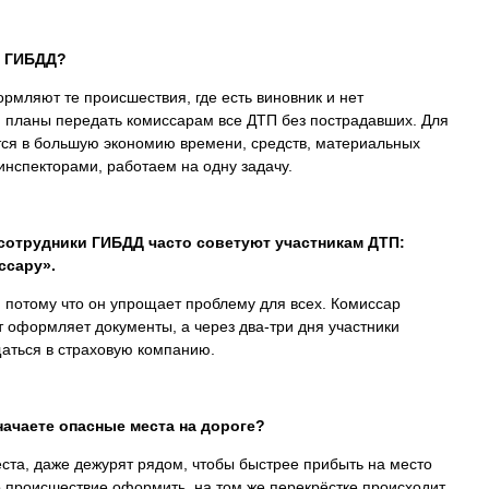
с ГИБДД?
мляют те происшествия, где есть виновник и нет
и планы передать комиссарам все ДТП без пострадавших. Для
ся в большую экономию времени, средств, материальных
инспекторами, работаем на одну задачу.
сотрудники ГИБДД часто советуют участникам ДТП:
ссару».
 потому что он упрощает проблему для всех. Комиссар
т оформляет документы, а через два-три дня участники
щаться в страховую компанию.
ачаете опасные места на дороге?
та, даже дежурят рядом, чтобы быстрее прибыть на место
о происшествие оформить, на том же перекрёстке происходит