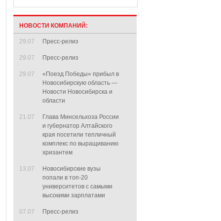
НОВОСТИ КОМПАНИЙ:
29.07
Пресс-релиз
29.07
Пресс-релиз
29.07
«Поезд Победы» прибыл в
Новосибирскую область —
Новости Новосибирска и
области
21.07
Глава Минсельхоза России
и губернатор Алтайского
края посетили тепличный
комплекс по выращиванию
хризантем
13.07
Новосибирские вузы
попали в топ-20
университетов с самыми
высокими зарплатами
07.07
Пресс-релиз