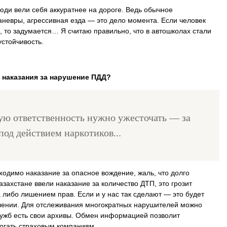
юди вели себя аккуратнее на дороге. Ведь обычное
невры, агрессивная езда — это дело момента. Если человек
ы, то задумается… Я считаю правильно, что в автошколах стали
устойчивость.
 наказания за нарушение ПДД?
ую ответственность нужно ужесточать — за
под действием наркотиков...
одимо наказание за опасное вождение, жаль, что долго
азахстане ввели наказание за количество ДТП, это грозит
либо лишением прав. Если и у нас так сделают — это будет
лении. Для отслеживания многократных нарушителей можно
служб есть свои архивы. Обмен информацией позволит
могать страховым компаниям.