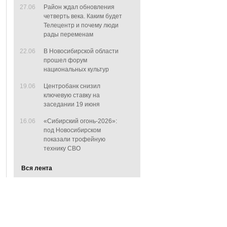
27.06
Район ждал обновления
четверть века. Каким будет
Телецентр и почему люди
рады переменам
22.06
В Новосибирской области
прошел форум
национальных культур
19.06
Центробанк снизил
ключевую ставку на
заседании 19 июня
16.06
«Сибирский огонь-2026»:
под Новосибирском
показали трофейную
технику СВО
Вся лента