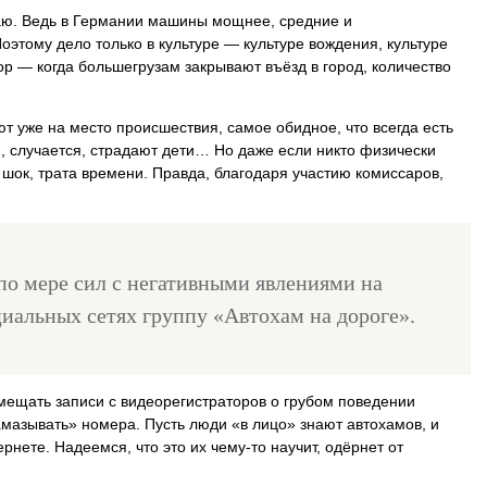
таю. Ведь в Германии машины мощнее, средние и
этому дело только в культуре — культуре вождения, культуре
р — когда большегрузам закрывают въёзд в город, количество
 уже на место происшествия, самое обидное, что всегда есть
и, случается, страдают дети… Но даже если никто физически
 шок, трата времени. Правда, благодаря участию комиссаров,
 по мере сил с негативными явлениями на
циальных сетях группу «Автохам на дороге».
ещать записи с видеорегистраторов о грубом поведении
амазывать» номера. Пусть люди «в лицо» знают автохамов, и
ернете. Надеемся, что это их чему-то научит, одёрнет от