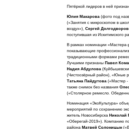
Пятёркой лидеров в ней призна
Юлия Макарова
(фото под наз
(«Занятия с микроскопом в шко
воздух»),
Сергей Долгодворов
поступившая из Искитимского р
В рамках номинации «Мастера-
показывающие профессионализм
традиционными формами ремесл
Лучшими признаны
Павел Ком
Надия Абдулова
(Куйбышевский
(Чистоозёрный район), «Юные р
Татьяна Пайдутова
(«Мастер -
также снимок без названия
Оле
(«Столярное ремесло. Обеденна
Номинация «ЭкоКультура» объе
мероприятий по сохранению экол
житель Новосибирска
Николай 
«Оберегай-2019»). Компанию по
района
Матвей Солоницын
(«В