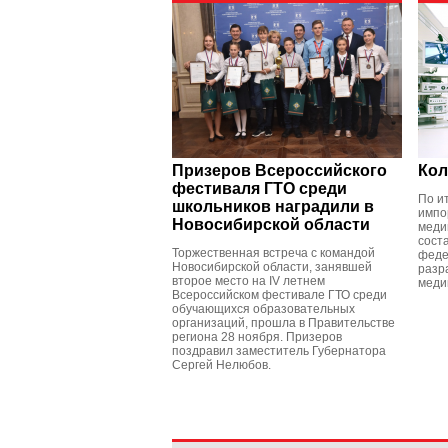
Призеров Всероссийского
Кол
фестиваля ГТО среди
По и
школьников наградили в
импо
Новосибирской области
меди
сост
Торжественная встреча с командой
феде
Новосибирской области, занявшей
разр
второе место на IV летнем
меди
Всероссийском фестивале ГТО среди
обучающихся образовательных
организаций, прошла в Правительстве
региона 28 ноября. Призеров
поздравил заместитель Губернатора
Сергей Нелюбов.