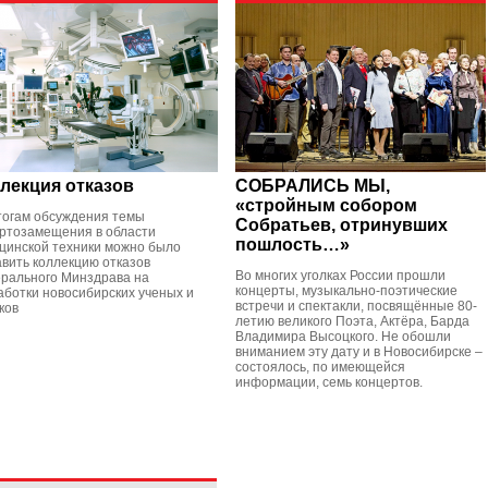
лекция отказов
СОБРАЛИСЬ МЫ,
«стройным собором
тогам обсуждения темы
Собратьев, отринувших
ртозамещения в области
пошлость…»
цинской техники можно было
авить коллекцию отказов
Во многих уголках России прошли
рального Минздрава на
концерты, музыкально-поэтические
аботки новосибирских ученых и
встречи и спектакли, посвящённые 80-
ков
летию великого Поэта, Актёра, Барда
Владимира Высоцкого. Не обошли
вниманием эту дату и в Новосибирске –
состоялось, по имеющейся
информации, семь концертов.