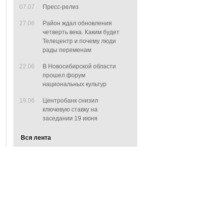
07.07
Пресс-релиз
27.06
Район ждал обновления
четверть века. Каким будет
Телецентр и почему люди
рады переменам
22.06
В Новосибирской области
прошел форум
национальных культур
19.06
Центробанк снизил
ключевую ставку на
заседании 19 июня
Вся лента