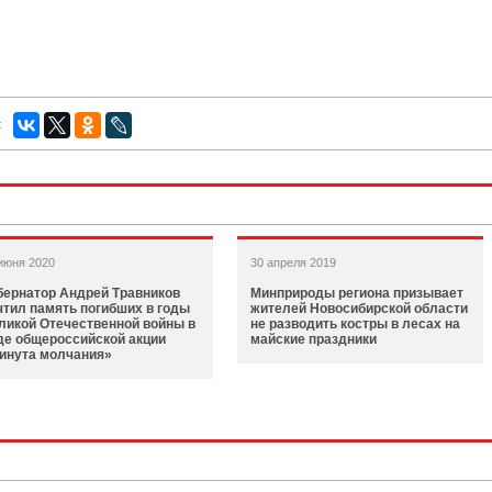
:
июня 2020
30 апреля 2019
бернатор Андрей Травников
Минприроды региона призывает
чтил память погибших в годы
жителей Новосибирской области
ликой Отечественной войны в
не разводить костры в лесах на
де общероссийской акции
майские праздники
инута молчания»