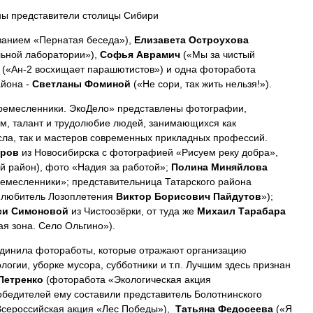
ны представители столицы Сибири
ванием «Пернатая беседа»),
Елизавета Остроухова
льной лаборатории»),
Софья Аврамич
(«Мы за чистый
(«Ан-2 восхищает парашютистов») и одна фоторабота
айона -
Светланы Фоминой
(«Не сори, так жить нельзя!»).
ремесленники. ЭкоДело» представлены фотографии,
, талант и трудолюбие людей, занимающихся как
а, так и мастеров современных прикладных профессий.
аров
из Новосибирска с фотографией «Рисуем реку добра»,
 район), фото «Надия за работой»;
Полина Миняйлова
емесленники»; представительница Татарского района
 любитель Лозоплетения
Виктор Борисович Пайдутов
»);
си Симоновой
из Чистоозёрки, от туда же
Михаил Тарабара
я зона. Село Ольгино»).
динила фотоработы, которые отражают организацию
огии, уборке мусора, субботники и т.п. Лучшим здесь признан
Петренко
(фоторабота «Экологическая акция
бедителей ему составили представитель Болотнинского
сероссийская акция «Лес Победы»),
Татьяна Федосеева
(«Я