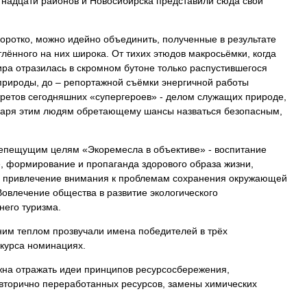
надцати районов и Новосибирска представили сюда свои
 коротко, можно идейно объединить, полученные в результате
ённого на них широка. От тихих этюдов макросьёмки, когда
ира отразилась в скромном бутоне только распустившегося
 природы, до – репортажной съёмки энергичной работы
ртретов сегодняшних «супергероев» - делом служащих природе,
одаря этим людям обретающему шансы назваться безопасным,
репещущим целям «Экоремесла в объективе» - воспитание
, формирование и пропаганда здорового образа жизни,
 и привлечение внимания к проблемам сохранения окружающей
Вовлечение общества в развитие экологического
него туризма.
нним теплом прозвучали имена победителей в трёх
курса номинациях.
на отражать идеи принципов ресурсосбережения,
 вторично переработанных ресурсов, замены химических