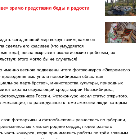
ве» зримо представил беды и радости
идеть сегодняшний мир вокруг таким, каков он
ла сделать его красивее (что умудряется
емя года), весна вскрывает экологические проблемы, их
ьствуя: этого могло бы не случиться!
то именно весною подведены итоги фотоконкурса «Экоремесло
о проведения выступили новосибирская областная
иальное партнёрство», министерства культуры, природных
комитет охраны окружающей среды мэрии Новосибирска,
фотохудожников России. Фотоконкурс носил статус открытого.
се желающие, не равнодушные к теме экологии люди, которым
в свои фотоархивы и фотообъективы разнеслась по губернии,
 привязанностью к малой родине сердец людей разного
ь часть конкурса, когда принимались работы по трём главным