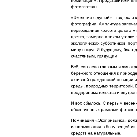
номинациям. Представители пят
фотовзгляды.
«Экология с душой» - так, если
фотографии. Амплитуда запечатл
первозданная красота целого м
цветка, замерла в тихом уголке
экологических субботников, по
миру вокруг. И будущему, благ
счастливым, грядущим.
Всё, согласно главным и живот
бережного отношения к природе
активной гражданской позиции
среды, природных территорий. 
предпринимательства и внутрен
И вот, сбылось. С первым весе
обозначенных рамками фотокон
Номинация «Экопривычки» долж
использования в быту вещей из
средств на натуральные.