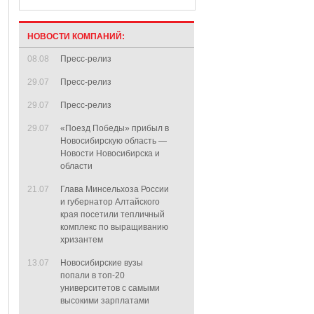
НОВОСТИ КОМПАНИЙ:
08.08
Пресс-релиз
29.07
Пресс-релиз
29.07
Пресс-релиз
29.07
«Поезд Победы» прибыл в
Новосибирскую область —
Новости Новосибирска и
области
21.07
Глава Минсельхоза России
и губернатор Алтайского
края посетили тепличный
комплекс по выращиванию
хризантем
13.07
Новосибирские вузы
попали в топ-20
университетов с самыми
высокими зарплатами