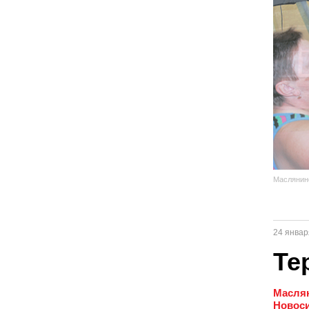
Маслянин
24 январ
Те
Маслян
Новоси