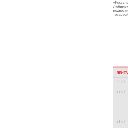
«Россел
Любимцу 
подвести
трудовой
ЛЕНТ
29.07
29.07
21.07