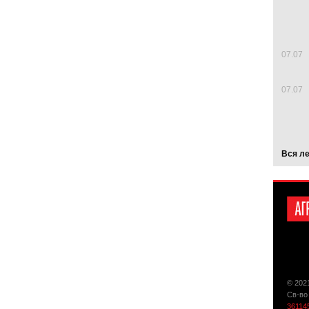
07.07
07.07
Вся л
© 202
Св-во
36114