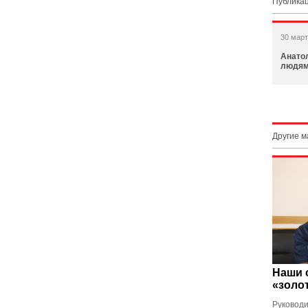
Публикац
30 март
Анато
людя
Другие 
Наши 
«золо
Руковод