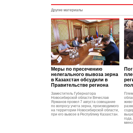
Другие материалы
Меры по пресечению
Пог
нелегального вывоза зерна
пле
в Казахстан обсудили в
рег
Правительстве региона
пол
Заместитель Губернатора
Плем
Новосибирской области Вячеслав
обла
Ярманов провел 7 августа совещание
живо
по вопросу учета зерна, производимого
разв
на территории Новосибирской области,
содер
при его вывозе в Республику Казахстан.
выше
года
минс