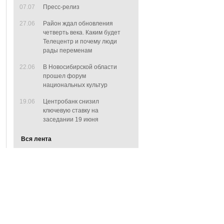
07.07
Пресс-релиз
27.06
Район ждал обновления
четверть века. Каким будет
Телецентр и почему люди
рады переменам
22.06
В Новосибирской области
прошел форум
национальных культур
19.06
Центробанк снизил
ключевую ставку на
заседании 19 июня
Вся лента