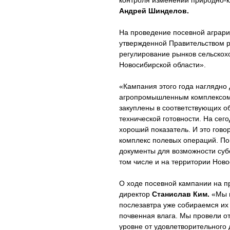
контроля изменений природно-к
Андрей Шинделов.
На проведение посевной аграр
утвержденной Правительством р
регулирование рынков сельскох
Новосибирской области».
«Кампания этого года наглядно 
агропромышленным комплексом 
закуплены в соответствующих о
технической готовности. На сег
хороший показатель. И это гово
комплекс полевых операций. По
документы для возможности суб
том числе и на территории Ново
О ходе посевной кампании на п
директор
Станислав Ким.
«Мы н
послезавтра уже собираемся их 
почвенная влага. Мы провели от
уровне от удовлетворительного 