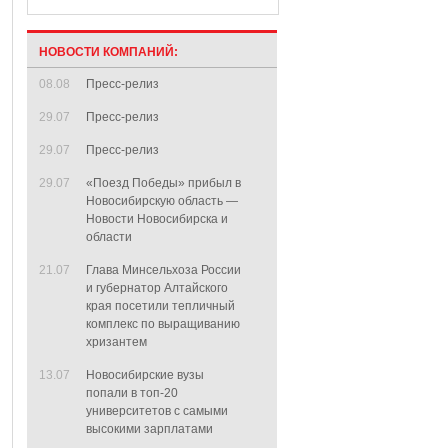
НОВОСТИ КОМПАНИЙ:
08.08
Пресс-релиз
29.07
Пресс-релиз
29.07
Пресс-релиз
29.07
«Поезд Победы» прибыл в
Новосибирскую область —
Новости Новосибирска и
области
21.07
Глава Минсельхоза России
и губернатор Алтайского
края посетили тепличный
комплекс по выращиванию
хризантем
13.07
Новосибирские вузы
попали в топ-20
университетов с самыми
высокими зарплатами