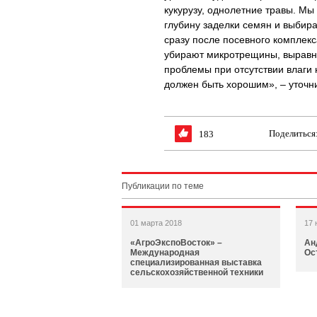
кукурузу, однолетние травы. М
глубину заделки семян и выбира
сразу после посевного комплекс
убирают микротрещины, выравни
проблемы при отсутствии влаги 
должен быть хорошим», – уточн
Поделиться
183
Публикации по теме
01 марта 2018
17 
«АгроЭкспоВосток» –
Ан
Международная
Ос
специализированная выставка
сельскохозяйственной техники