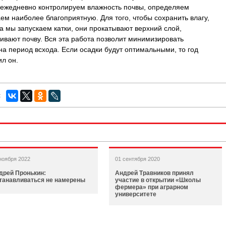
ы ежедневно контролируем влажность почвы, определяем
ем наиболее благоприятную. Для того, чтобы сохранить влагу,
а мы запускаем катки, они прокатывают верхний слой,
вают почву. Вся эта работа позволит минимизировать
на период всхода. Если осадки будут оптимальными, то год
ил он.
:
ноября 2022
01 сентября 2020
дрей Пронькин:
Андрей Травников принял
танавливаться не намерены
участие в открытии «Школы
фермера» при аграрном
университете