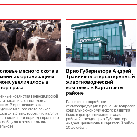
оловье мясного скота в
Врио Губернатора Андрей
менных организациях
Травников открыл крупный
иона увеличилось в
животноводческий
тора раза
комплекс в Каргатском
районе
енные хозяйства Новосибирской
сти наращивают поголовье
Развитие переработки
тных. В организациях по
сельхозпродукции и решение вопросов
едению мясного скота сейчас
социально-экономического развития
жится 2,3 тыс. коров, что на 54%
было в центре внимания в ходе
 аналогичного периода прошлого
рабочей поездки врио Губернатора
, сообщили в региональном
Андрея Травникова в Каргатский район
ельхозе.
10 декабря.