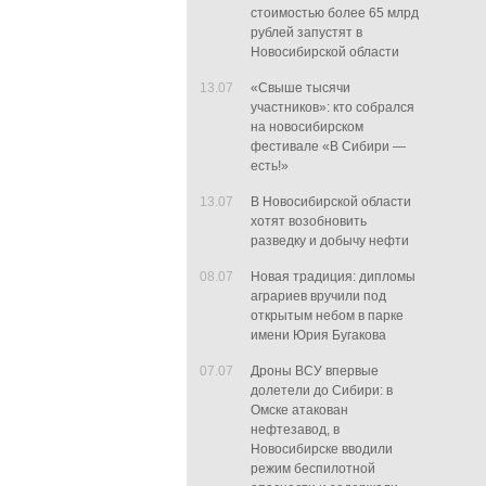
стоимостью более 65 млрд
рублей запустят в
Новосибирской области
13.07
«Свыше тысячи
участников»: кто собрался
на новосибирском
фестивале «В Сибири —
есть!»
13.07
В Новосибирской области
хотят возобновить
разведку и добычу нефти
08.07
Новая традиция: дипломы
аграриев вручили под
открытым небом в парке
имени Юрия Бугакова
07.07
Дроны ВСУ впервые
долетели до Сибири: в
Омске атакован
нефтезавод, в
Новосибирске вводили
режим беспилотной