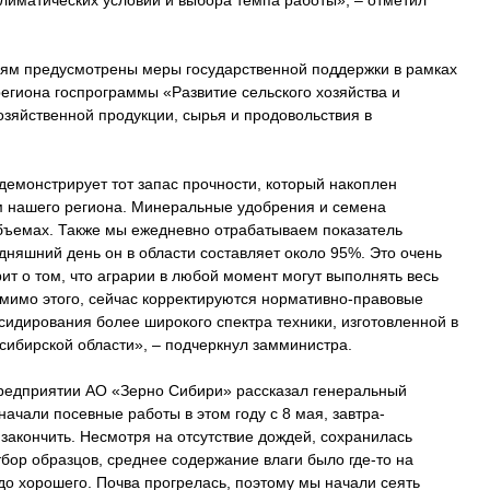
лиматических условий и выбора темпа работы», – отметил
иям предусмотрены меры государственной поддержки в рамках
егиона госпрограммы «Развитие сельского хозяйства и
озяйственной продукции, сырья и продовольствия в
демонстрирует тот запас прочности, который накоплен
нашего региона. Минеральные удобрения и семена
бъемах. Также мы ежедневно отрабатываем показатель
одняшний день он в области составляет около 95%. Это очень
рит о том, что аграрии в любой момент могут выполнять весь
мимо этого, сейчас корректируются нормативно-правовые
сидирования более широкого спектра техники, изготовленной в
сибирской области», – подчеркнул замминистра.
редприятии АО «Зерно Сибири» рассказал генеральный
ачали посевные работы в этом году с 8 мая, завтра-
закончить. Несмотря на отсутствие дождей, сохранилась
бор образцов, среднее содержание влаги было где-то на
до хорошего. Почва прогрелась, поэтому мы начали сеять