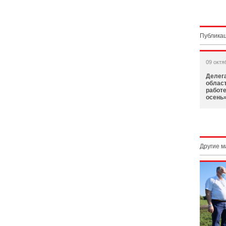
Публикац
09 октя
Делег
област
работ
осень»
Другие 