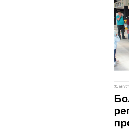
31 авгус
Бо
ре
пр