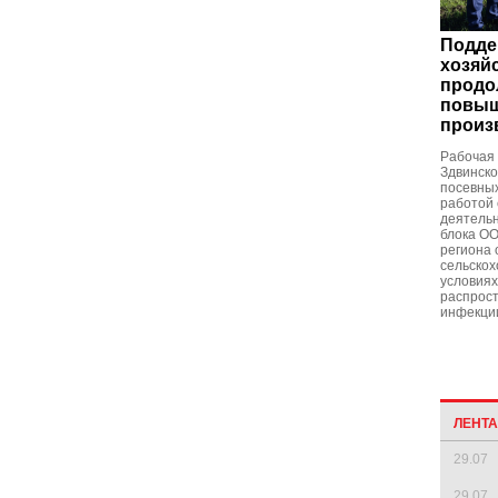
Подде
хозяй
продо
повыш
произ
Рабочая 
Здвинско
посевных
работой 
деятельн
блока О
региона 
сельскох
условиях
распрос
инфекци
ЛЕНТ
29.07
29.07