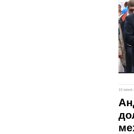
10 июня 
Ан
до
ме