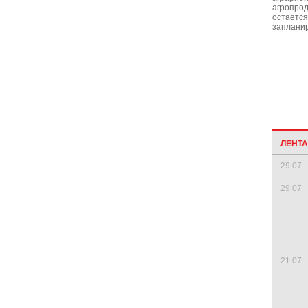
агропрод
остается
запланир
ЛЕНТ
29.07
29.07
21.07