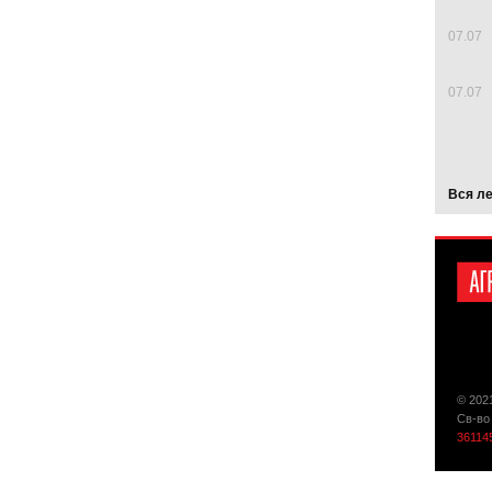
07.07
07.07
Вся л
© 202
Св-во
36114