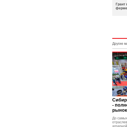
Грант
ферме
Другие 
Сибир
- полн
рынок
До самых
отраслев
аграрной