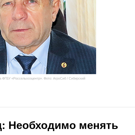
 ФГБУ «Россельхозцентр». Фото: АгроСиб / Сибирский
: Необходимо менять