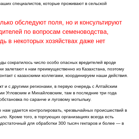
наших специалистов, которые проживают в сельской
лько обследуют поля, но и консультируют
дителей по вопросам семеноводства,
ь в некоторых хозяйствах даже нет
годы сократилось число особо опасных вредителей вроде
ни залетают к нам преимущественно из Казахстана, поэтому
нтакт с казахскими коллегами, координируем наши действия.
т и с другими регионами, в первую очередь с Алтайским
ми Угловским и Михайловским, там в последние три года
бстановка по саранче и луговому мотыльку.
ю нам удается контролировать, чрезвычайных происшествий в
ыло. Кроме того, в торгующих организациях всегда есть
достаточный для обработки 300 тысяч гектаров и более — в