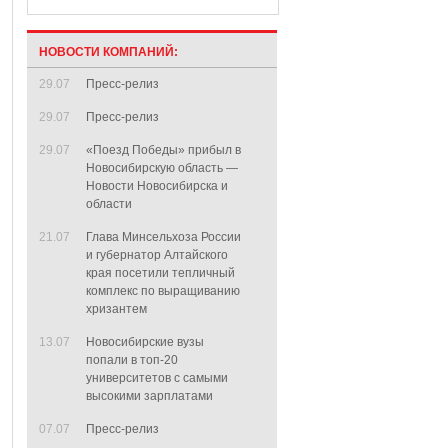
НОВОСТИ КОМПАНИЙ:
29.07
Пресс-релиз
29.07
Пресс-релиз
29.07
«Поезд Победы» прибыл в
Новосибирскую область —
Новости Новосибирска и
области
21.07
Глава Минсельхоза России
и губернатор Алтайского
края посетили тепличный
комплекс по выращиванию
хризантем
13.07
Новосибирские вузы
попали в топ-20
университетов с самыми
высокими зарплатами
07.07
Пресс-релиз