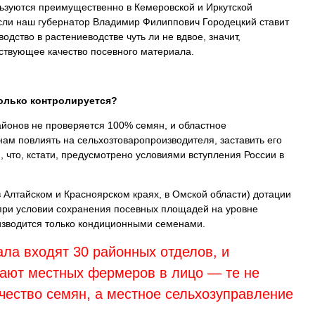
ьзуются преимущественно в Кемеровской и Иркутской
Если наш губернатор Владимир Филиппович Городецкий ставит
одство в растениеводстве чуть ли не вдвое, значит,
ствующее качество посевного материала.
колько контролируется?
айонов не проверяется 100% семян, и областное
нам повлиять на сельхозтоваропроизводителя, заставить его
 что, кстати, предусмотрено условиями вступления России в
в Алтайском и Красноярском краях, в Омской области) дотации
при условии сохранения посевных площадей на уровне
изводится только кондиционными семенами.
ла входят 30 районных отделов, и
нают местных фермеров в лицо — те не
чество семян, а местное сельхозуправление