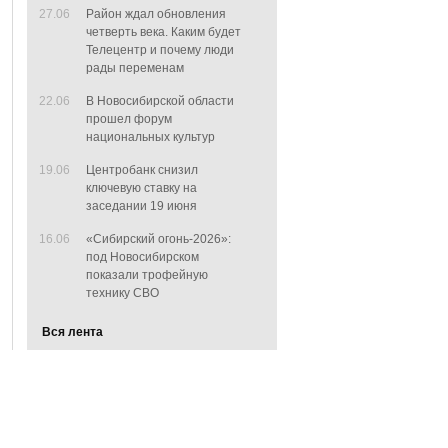
27.06
Район ждал обновления
четверть века. Каким будет
Телецентр и почему люди
рады переменам
22.06
В Новосибирской области
прошел форум
национальных культур
19.06
Центробанк снизил
ключевую ставку на
заседании 19 июня
16.06
«Сибирский огонь-2026»:
под Новосибирском
показали трофейную
технику СВО
Вся лента