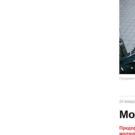
Предприят
24 январ
Мо
Предпр
молоч