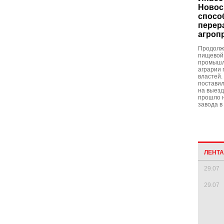
Новос
спосо
перер
агроп
Продолж
пищевой
промышл
аграрии 
властей.
поставил
на выезд
прошло н
завода в
ЛЕНТ
29.07
29.07