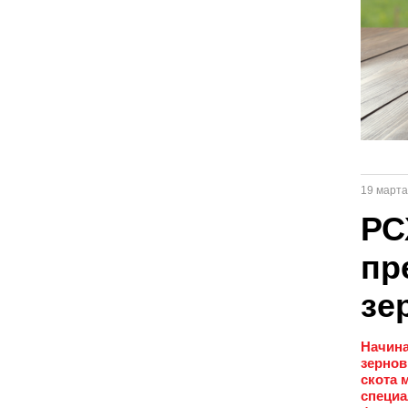
19 марта
РС
пр
зе
Начина
зернов
скота 
специа