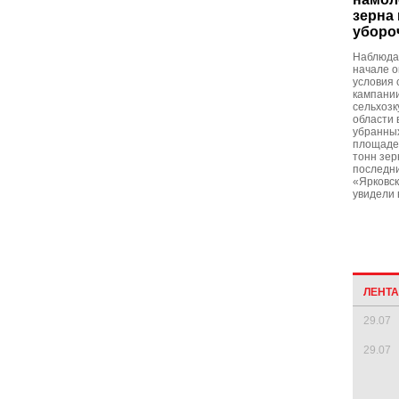
зерна
уборо
Наблюдав
начале 
условия 
кампании
сельхозк
области 
убранны
площадей
тонн зер
последни
«Ярковск
увидели 
ЛЕНТ
29.07
29.07