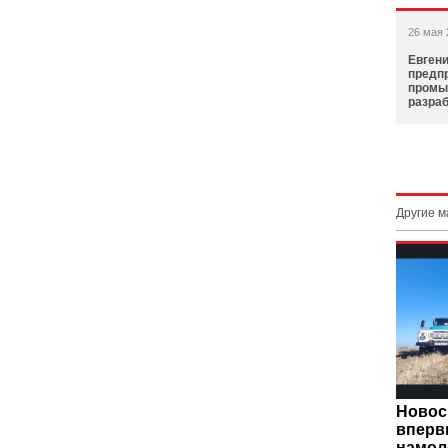
26 мая 
Евгени
предп
промы
разра
Другие 
Новос
вперв
намол