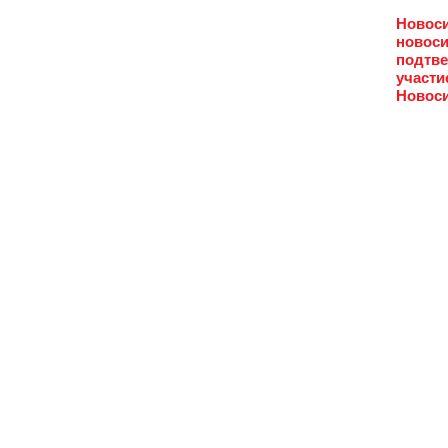
Новоси
новоси
подтве
участи
Новоси