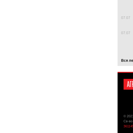
07.07
07.07
Вся л
© 202
Св-во
36114