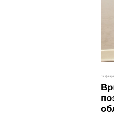
09 февр
Вр
по
об