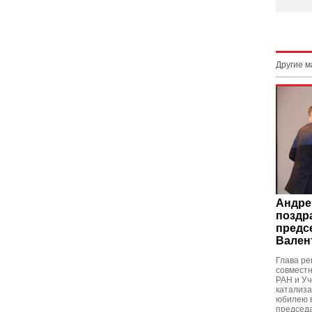
Другие 
Андре
поздр
предс
Вален
Глава ре
совмест
РАН и Уч
катализ
юбилею 
председа