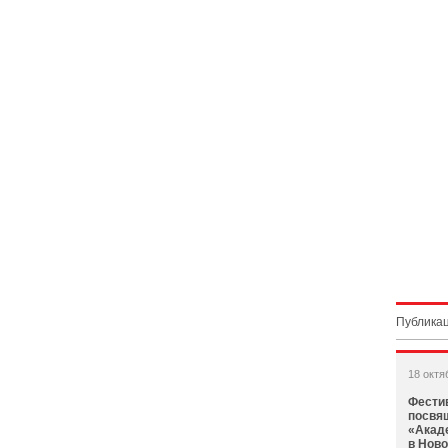
Публикац
18 октя
Фестив
посвя
«Акаде
в Нов