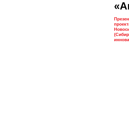
«А
Презен
проект
Новоси
(Сибир
иннова