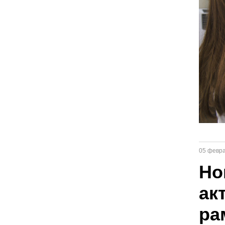
05 февр
Но
ак
ра