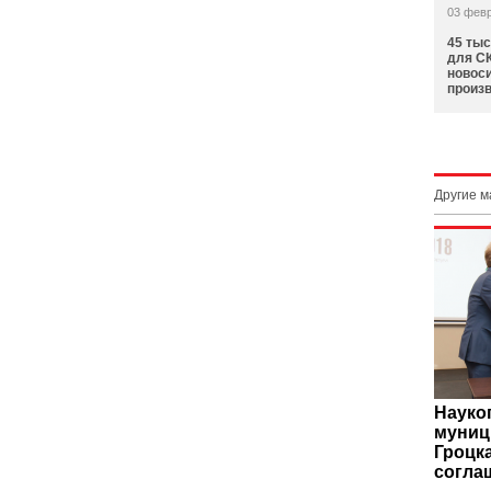
03 фев
45 ты
для СК
новос
произ
Другие 
Науко
муниц
Гроцк
согла