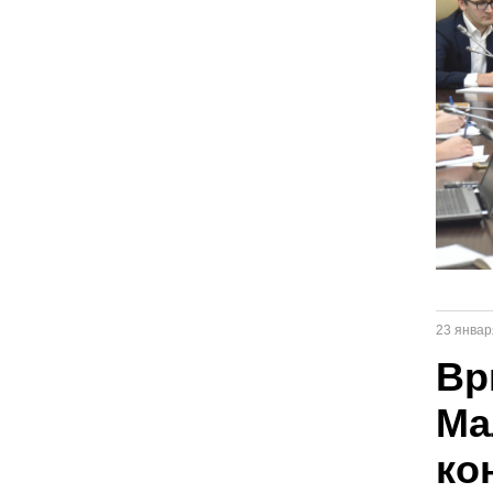
23 январ
Вр
Ма
ко