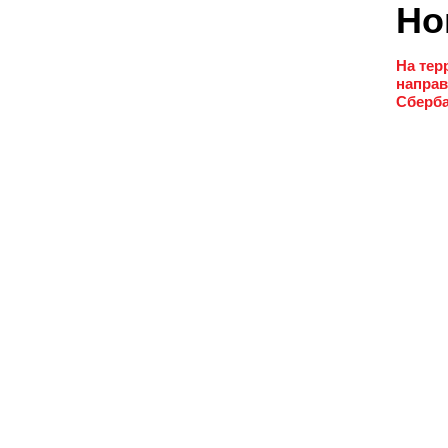
Но
На тер
направ
Сберба