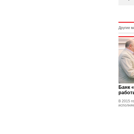
Другие 
Банк «
работ
В 2015 г
исполняе