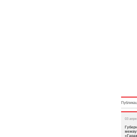
Публикац
03 апре
Губер
межву
«Гара