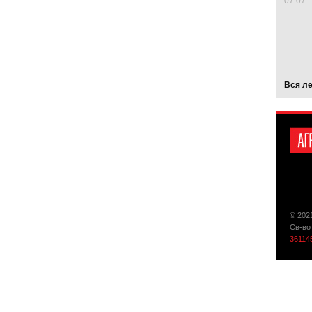
07.07
Вся л
© 202
Св-во
36114