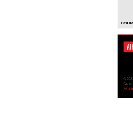
Вся л
© 202
Св-во
36114