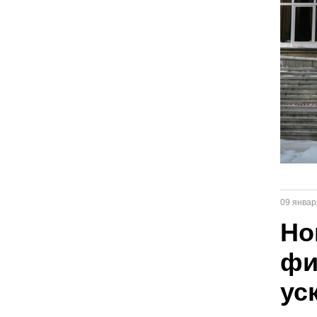
09 январ
Но
фи
ус