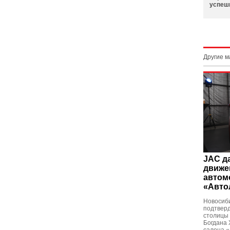
успеш
Другие 
JAC д
движен
автом
«Авто
Новосиби
подтверд
столицы 
Богдана 