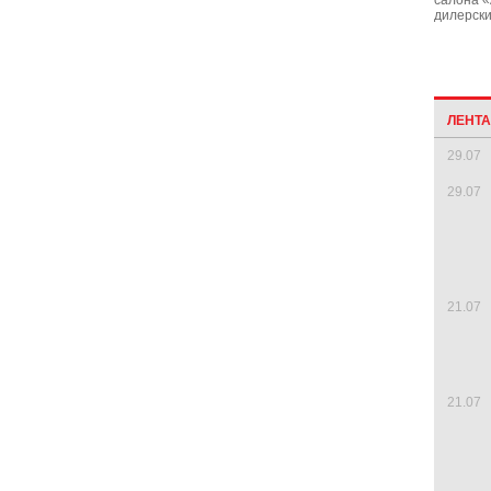
салона «
дилерски
ЛЕНТ
29.07
29.07
21.07
21.07