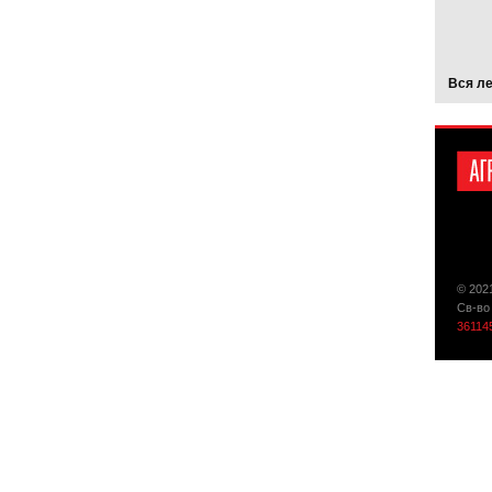
Вся л
© 202
Св-во
36114