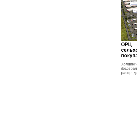
ОРЦ —
сельх
покуп
Холдинг 
федераль
распред