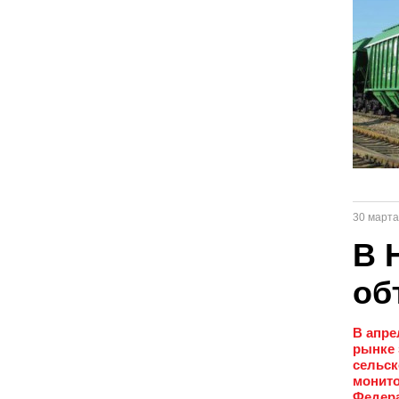
30 марта
В 
об
В апре
рынке 
сельск
монито
Федер