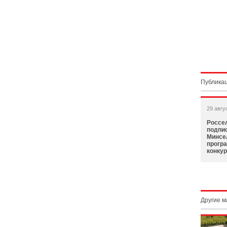
Публикац
29 авгу
Россе
подпи
Минсе
прогр
конку
Другие 