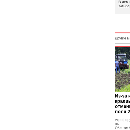
В чем 
Альбе
Другие 
Из-за
краев
отмен
поля-
Агрофору
нынешнем
Об этом 