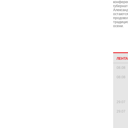
конфере
губернат
Александ
остаются
продовол
традицио
осени.
ЛЕНТ
08.08
08.08
29.07
29.07