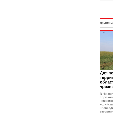
Другие 
Для п
терри
облас
чрезв
В Новоси
поручен
Травнико
хозяйств
необход
введени