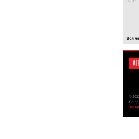
07.07
Вся л
© 202
Св-во
36114