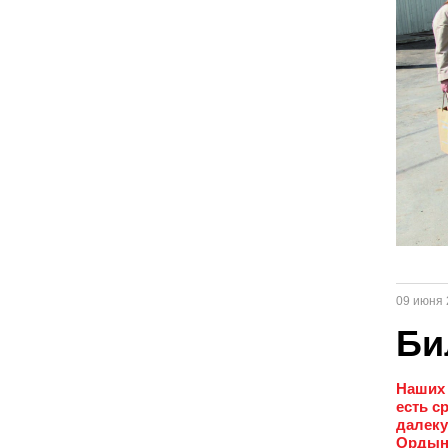
09 июня 
Би
Наших 
есть с
далеку
Ордын