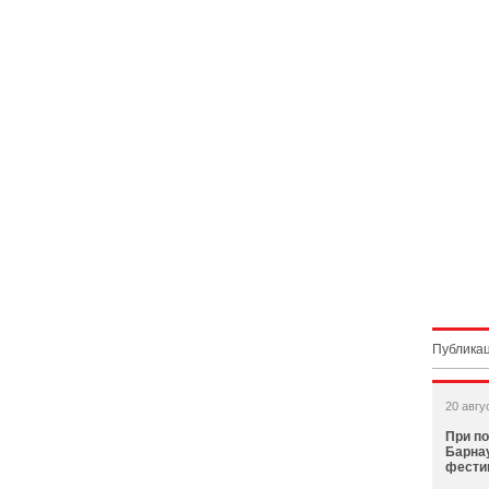
Публикац
20 авгу
При п
Барна
фести