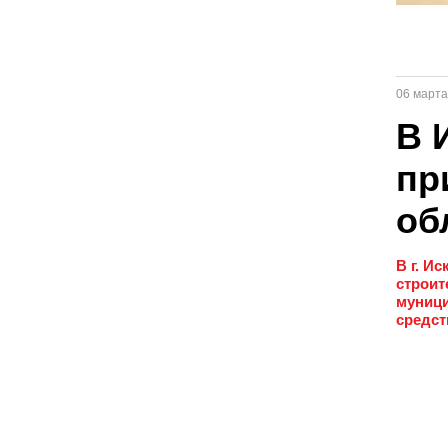
06 марта
В 
пр
об
В г. И
строит
муници
средст