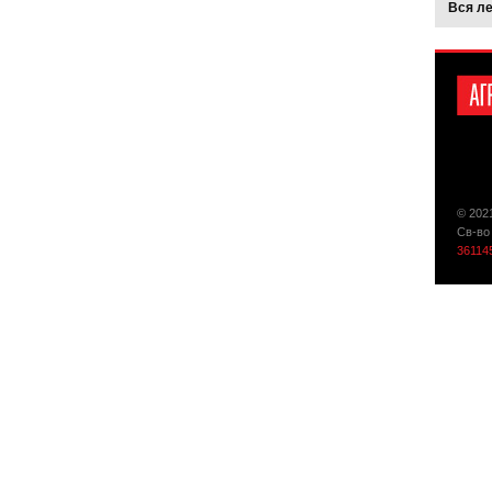
Вся л
© 202
Св-во
36114