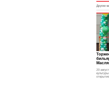
Другие 
Торже
билья
Масля
20 авгус
культуры
открытие