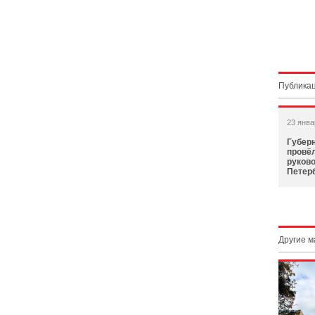
Публикац
23 янва
Губер
провёл
руково
Петер
Другие 