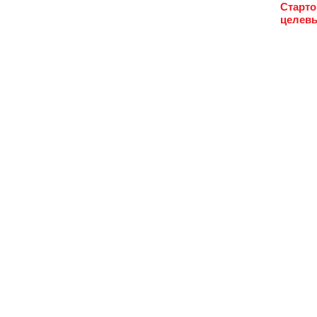
Старто
целевы