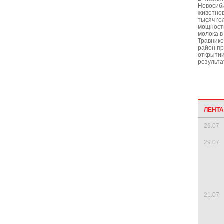
Новосиб
животнов
тысяч го
мощность
молока в
Травнико
район пр
открытии
результа
ЛЕНТ
29.07
29.07
21.07