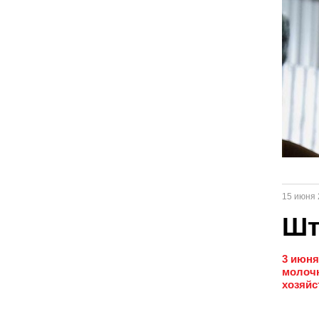
15 июня 
Шт
3 июня
молочн
хозяйс