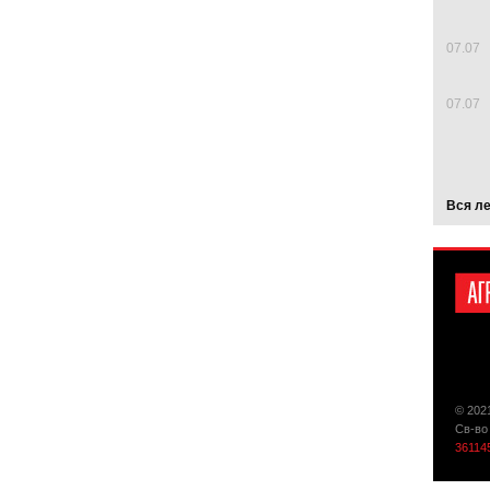
07.07
07.07
Вся л
© 202
Св-во
36114