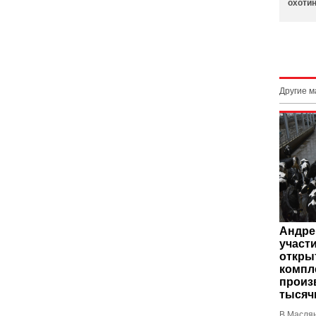
охоти
Другие 
Андре
участ
откры
компл
произ
тысяч
В Масля