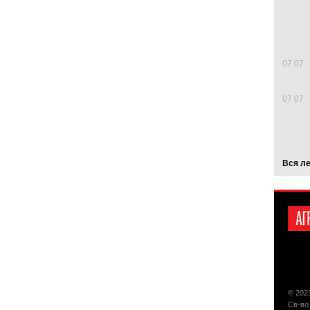
07.07
07.07
Вся л
© 202
Св-во