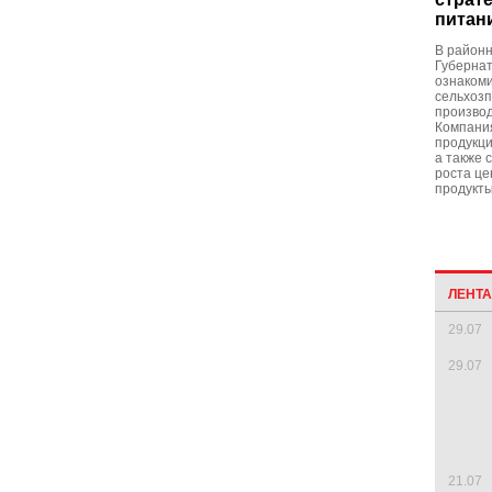
питан
В район
Губернат
ознакоми
сельхоз
производ
Компани
продукци
а также 
роста це
продукты
ЛЕНТ
29.07
29.07
21.07