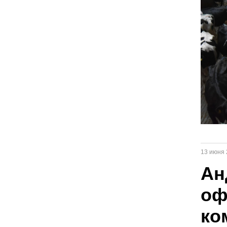
13 июня 
Ан
оф
ко