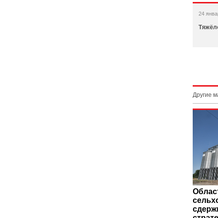
24 янва
Тяжёл
Другие 
Облас
сельх
сдерж
страт