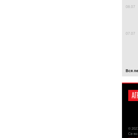
08.07
07.07
Вся л
© 202
Св-во