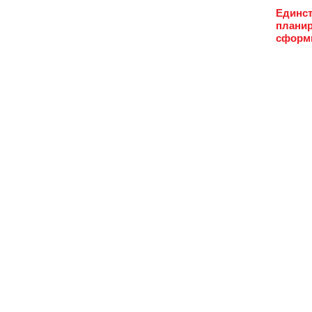
Единст
планир
сформи