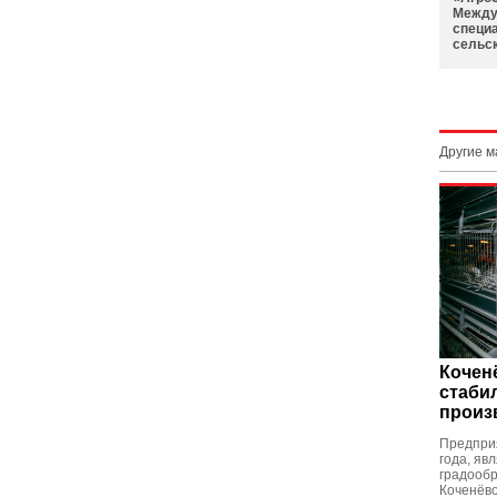
Между
специ
сельс
Другие 
Кочен
стаби
произ
Предпри
года, яв
градообр
Коченёв