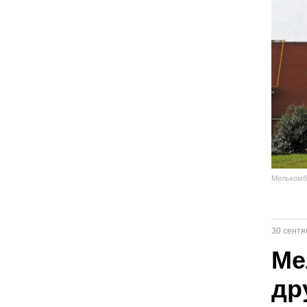
Мелькомб
30 сентя
Ме
др