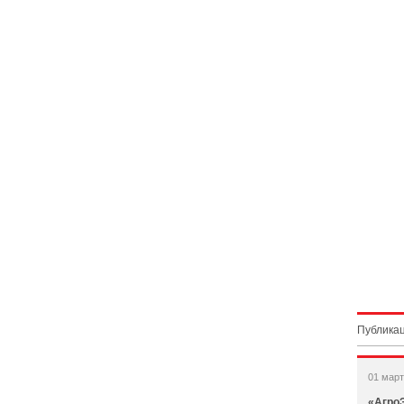
Публикац
01 март
«Агро