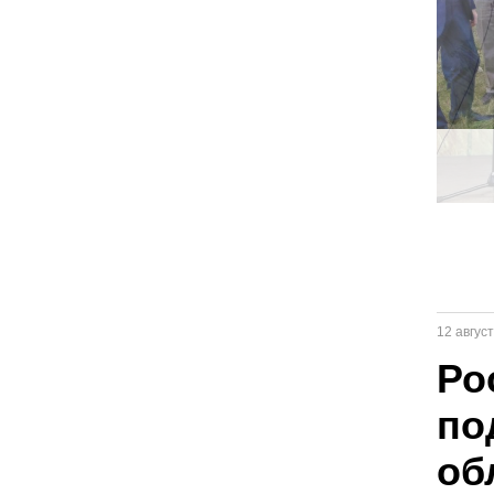
12 авгус
Ро
по
об