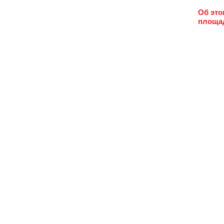
Об это
площад