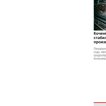
Кочен
стаби
произ
Предпри
года, яв
градообр
Коченёв