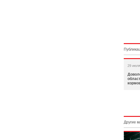
Публикац
29 июля
Довол
област
кормо
Другие 