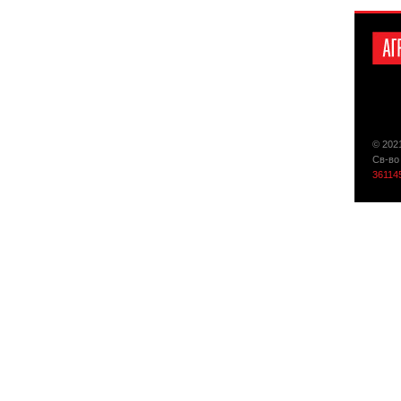
© 202
Св-во
36114