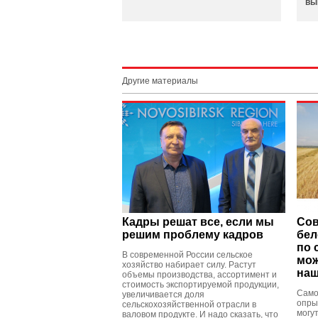
вы
Другие материалы
Кадры решат все, если мы
Сов
решим проблему кадров
бел
по 
В современной России сельское
мож
хозяйство набирает силу. Растут
наш
объемы производства, ассортимент и
стоимость экспортируемой продукции,
Само
увеличивается доля
опры
сельскохозяйственной отрасли в
могу
валовом продукте. И надо сказать, что