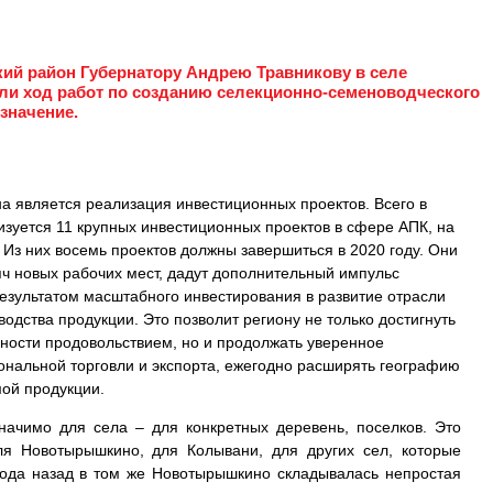
кий район Губернатору Андрею Травникову в селе
 ход работ по созданию селекционно-семеноводческого
значение.
а является реализация инвестиционных проектов. Всего в
изуется 11 крупных инвестиционных проектов в сфере АПК, на
Из них восемь проектов должны завершиться в 2020 году. Они
яч новых рабочих мест, дадут дополнительный импульс
Результатом масштабного инвестирования в развитие отрасли
водства продукции. Это позволит региону не только достигнуть
ности продовольствием, но и продолжать уверенное
нальной торговли и экспорта, ежегодно расширять географию
мой продукции.
начимо для села – для конкретных деревень, поселков. Это
ля Новотырышкино, для Колывани, для других сел, которые
ода назад в том же Новотырышкино складывалась непростая