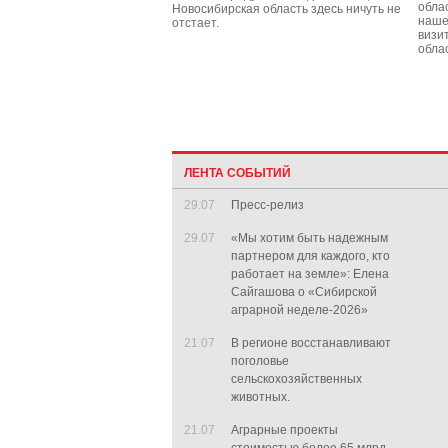
обла
Новосибирская область здесь ничуть не
наше
отстает.
визи
обла
ЛЕНТА СОБЫТИЙ
29.07
Пресс-релиз
29.07
«Мы хотим быть надежным
партнером для каждого, кто
работает на земле»: Елена
Сайгашова о «Сибирской
аграрной неделе-2026»
21.07
В регионе восстанавливают
поголовье
сельскохозяйственных
животных.
21.07
Аграрные проекты