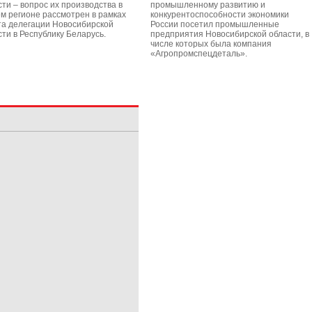
сти – вопрос их производства в
промышленному развитию и
м регионе рассмотрен в рамках
конкурентоспособности экономики
та делегации Новосибирской
России посетил промышленные
сти в Республику Беларусь.
предприятия Новосибирской области, в
числе которых была компания
«Агропромспецдеталь».