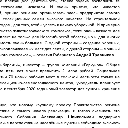
ие прекращало деятельность, стояла задача восполнить те
 сожалению, исчезали. И очень приятно, что инвестор
й, принял решение организовать здесь предприятие самого
о селекционных семян высокого качества. На строительной
одом, для того, чтобы успеть к началу уборочной. И примерно
ельство животноводческого комплекса, тоже очень важного для
плекс не только для Новосибирской области, но и для многих
имость очень большая. С одной стороны – создание хороших,
окооплачиваемых мест для селян, с другой стороны – мощный
рного комплекса», – отметил Губернатор
Андрей Травников.
ибирский», инвестор – группа компаний «Горкунов». Общая
ие пять лет может превысить 2 млрд рублей. Социальная
ытии 70 новых рабочих мест в сельской местности только на
елекционно-семеноводческого центра, учредитель планирует
о к сентябрю 2020 года новый элеватор для сушки и хранения
кнул, что новому крупному проекту Правительство региона
ствие с самого начала реализации и готово оказывать его
тельного Собрания
Александр Шпикельман
поддержал
такие перспективные населённые пункты необходимо включать