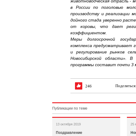
животноводческая отрасль - 
в России по поголовью моло
производству и реализации м
дойного стада уверенно расте
от коровы, что дает реги
коэффициентом.
Меры долгосрочной госуда
комплекса предусматривает г
и регулирование рынков сел
Новосибирской области». В 
программы составит почти 3 
Поделиться
246
Публикации по теме
13 октября 2019
25 
Поздравление
Но