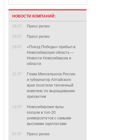
НОВОСТИ КОМПАНИЙ:
29.07
Пресс-релиз
29.07
Пресс-релиз
29.07
«Поезд Победы» прибыл в
Новосибирскую область —
Новости Новосибирска и
области
21.07
Глава Минсельхоза России
и губернатор Алтайского
края посетили тепличный
комплекс по выращиванию
хризантем
13.07
Новосибирские вузы
попали в топ-20
университетов с самыми
высокими зарплатами
07.07
Пресс-релиз