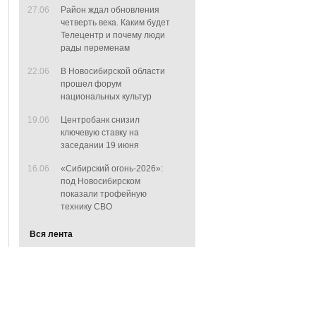
27.06
Район ждал обновления
четверть века. Каким будет
Телецентр и почему люди
рады переменам
22.06
В Новосибирской области
прошел форум
национальных культур
19.06
Центробанк снизил
ключевую ставку на
заседании 19 июня
16.06
«Сибирский огонь-2026»:
под Новосибирском
показали трофейную
технику СВО
Вся лента