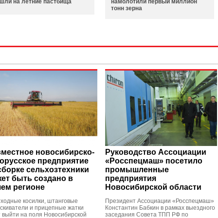
шли на летние пастбища
намолотили первый миллион
тонн зерна
местное новосибирско-
Руководство Ассоциации
орусское предприятие
«Росспецмаш» посетило
сборке сельхозтехники
промышленные
ет быть создано в
предприятия
ем регионе
Новосибирской области
ходные косилки, штанговые
Президент Ассоциации «Росспецмаш»
скиватели и прицепные жатки
Константин Бабкин в рамках выездного
т выйти на поля Новосибирской
заседания Совета ТПП РФ по