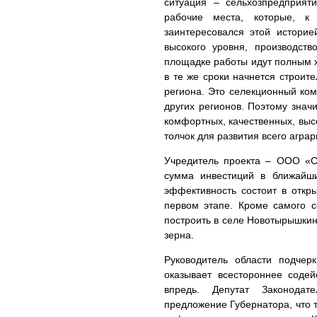
ситуация – сельхозпредприят
рабочие места, которые, к
заинтересовался этой историе
высокого уровня, производств
площадке работы идут полным х
в те же сроки начнется строит
региона. Это селекционный ком
других регионов. Поэтому знач
комфортных, качественных, выс
толчок для развития всего агра
Учредитель проекта – ООО «С
сумма инвестиций в ближайш
эффективность состоит в откр
первом этапе. Кроме самого с
построить в селе Новотырышкин
зерна.
Руководитель области подчер
оказывает всестороннее содей
впредь. Депутат Законода
предложение Губернатора, что 