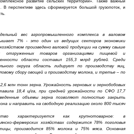
мплексное развитие сельских территорий». Также важный
и. В перспективе здесь сформируется большой грузопоток, и
ть.
дельный вес агропромышленного комплекса в валовом
вышает 7% - это один из ведущих секторов экономики
м хозяйством произведено валовой продукции на сумму свыше
м отгруженных товаров организациями пищевой и
енности области составил 155,3 млрд рублей. Среди
льного округа область лидирует по производству яиц,
овому сбору овощей и производству молока, и третье – по
о 2,6 млн тонн зерна. Урожайность зерновых и зернобобовых
тавила 18,4 ц/га, при средней урожайности по СФО 17,7
зведенные объемы зерна позволяют полностью закрыть
она и направить на свободную реализацию около 800 тысяч
дство характеризуется как крупнотоварное: в
ьянско-фермерских хозяйствах содержится 78% поголовья
тицы, производится 85% молока и 75% мяса. Основная