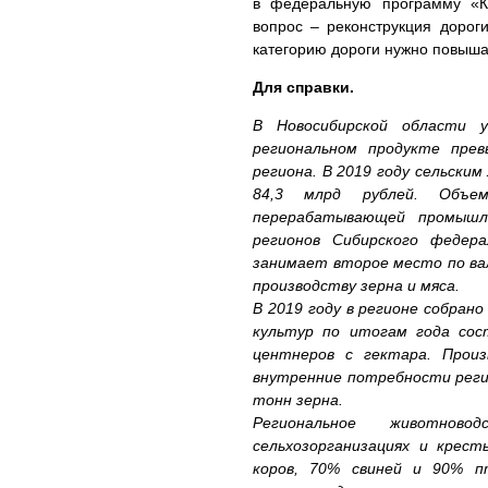
в федеральную программу «Ко
вопрос – реконструкция дорог
категорию дороги нужно повыша
Для справки.
В Новосибирской области у
региональном продукте пре
региона. В 2019 году сельски
84,3 млрд рублей. Объе
перерабатывающей промышл
регионов Сибирского федера
занимает второе место по вал
производству зерна и мяса.
В 2019 году в регионе собран
культур по итогам года сос
центнеров с гектара. Прои
внутренние потребности реги
тонн зерна.
Региональное животново
сельхозорганизациях и крест
коров, 70% свиней и 90% п