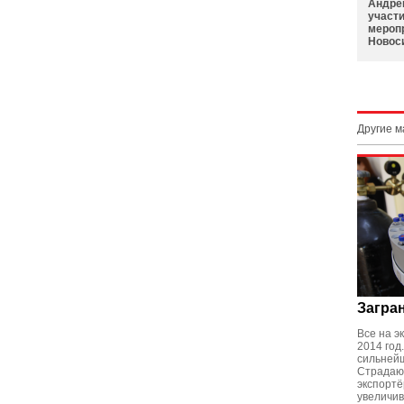
Андре
участ
мероп
Новос
Другие 
Загра
Все на э
2014 год
сильнейш
Страдают
экспортё
увеличив