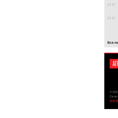
07.07
07.07
Вся л
© 202
Св-во
36114