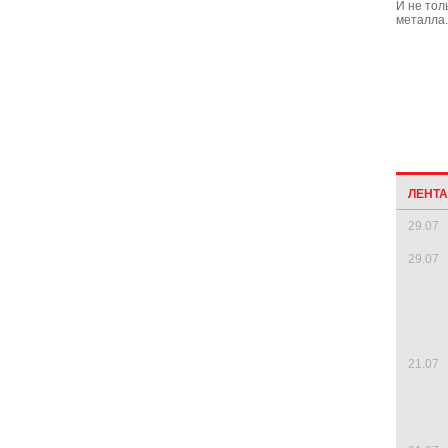
И не тол
металла.
ЛЕНТ
29.07
29.07
21.07