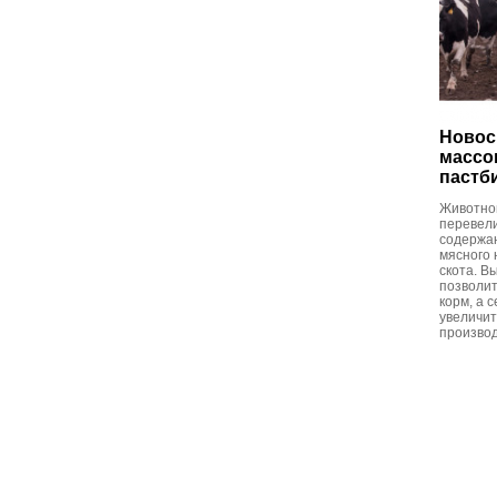
Новос
массо
пастб
Животно
перевел
содержан
мясного 
скота. В
позволит
корм, а 
увеличит
производ