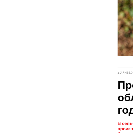
26 январ
Пр
об
го
В сель
произв