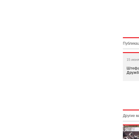
Публикац
15 июня
Штефа
Друж
Другие 