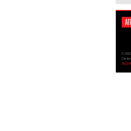
© 202
Св-во
36114