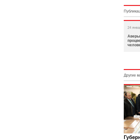
Публикац
24 янва
Аверь
процв
челов
Другие 
Губер