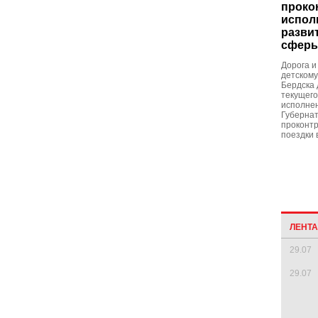
проко
испол
разви
сферы
Дорога и
детском
Бердска 
текущего
исполне
Губернат
проконтр
поездки 
ЛЕНТ
29.07
29.07