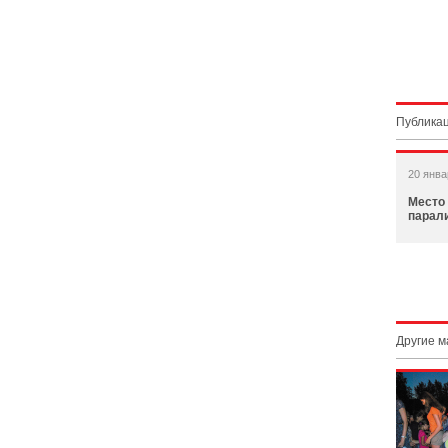
Публикац
20 янва
Место
парал
Другие 