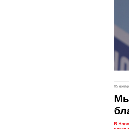
05 ноябр
Мы
бл
В Ново
праздн