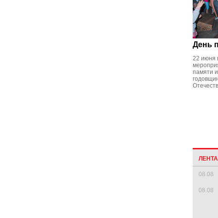
День 
22 июня
меропри
памяти и
годовщи
Отечест
ЛЕНТ
08.08
08.08