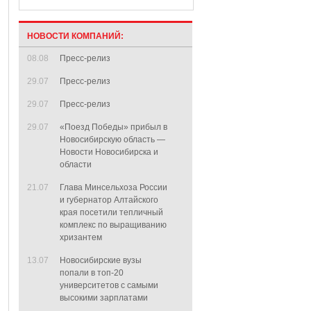
НОВОСТИ КОМПАНИЙ:
08.08
Пресс-релиз
29.07
Пресс-релиз
29.07
Пресс-релиз
29.07
«Поезд Победы» прибыл в
Новосибирскую область —
Новости Новосибирска и
области
21.07
Глава Минсельхоза России
и губернатор Алтайского
края посетили тепличный
комплекс по выращиванию
хризантем
13.07
Новосибирские вузы
попали в топ-20
университетов с самыми
высокими зарплатами