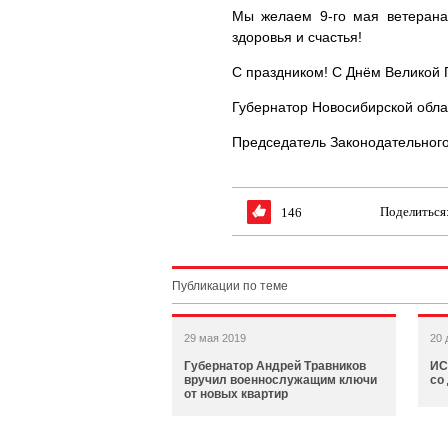
Мы желаем 9-го мая ветерана
здоровья и счастья!
С праздником! С Днём Великой 
Губернатор Новосибирской обла
Председатель Законодательного
Поделиться
146
Публикации по теме
29 мая 2019
20 
Губернатор Андрей Травников
ИС
вручил военнослужащим ключи
со
от новых квартир