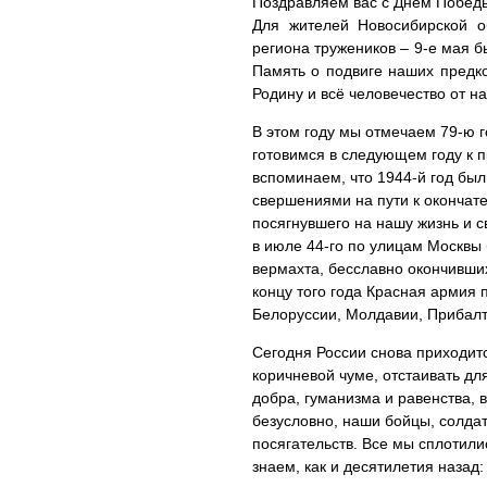
Поздравляем вас с Днём Побед
Для жителей Новосибирской об
региона тружеников – 9-е мая б
Память о подвиге наших предк
Родину и всё человечество от н
В этом году мы отмечаем 79-ю 
готовимся в следующем году к 
вспоминаем, что 1944-й год б
свершениями на пути к окончат
посягнувшего на нашу жизнь и с
в июле 44-го по улицам Москвы
вермахта, бесславно окончивших
концу того года Красная армия 
Белоруссии, Молдавии, Прибалти
Сегодня России снова приходитс
коричневой чуме, отстаивать дл
добра, гуманизма и равенства, 
безусловно, наши бойцы, солд
посягательств. Все мы сплотили
знаем, как и десятилетия назад: