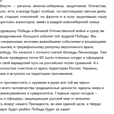
ы!
ласти – региона воинов-сибиряков, защитников Отечества,
ыло, есть и всегда будет особым, по-настоящему святым днём.
ов, старших поколений, на фронте и в тылу защитивших нашу
ацистских агрессоров, живёт в каждой новосибирской семье.
годовщину Победы в Великой Отечественной войне и сразу же
празднованию большого юбилея той трудной Победы. Мы
ыл ознаменован многими важнейшими событиями и решающими
ельному и триумфальному разгрому вероломного врага,
вободу. Он начался с полного снятия блокады Ленинграда. Уже
 были проведены почти 60 тысяч пленных солдат и офицеров
 свой варварский путь на российских полях сражений. А к
полностью очистила от врага территории России, Украины,
ки и вступила на территории противников.
я противостоять с оружием в руках всё той же чёрно-
я всего человечества традиционные ценности, идеалы мира и
взаимоуважения и суверенитета. Главные герои сегодня –
аты и офицеры, защищающие русский мир от внешних
сь вокруг нашего Президента, во имя единой цели, и твёрдо
 враг будет разбит, Победа будет за нами!