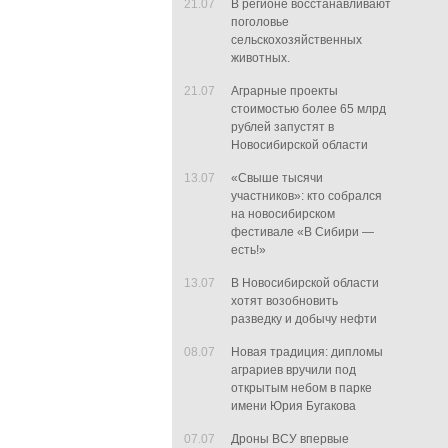
21.07
В регионе восстанавливают
поголовье
сельскохозяйственных
животных.
21.07
Аграрные проекты
стоимостью более 65 млрд
рублей запустят в
Новосибирской области
13.07
«Свыше тысячи
участников»: кто собрался
на новосибирском
фестивале «В Сибири —
есть!»
13.07
В Новосибирской области
хотят возобновить
разведку и добычу нефти
08.07
Новая традиция: дипломы
аграриев вручили под
открытым небом в парке
имени Юрия Бугакова
07.07
Дроны ВСУ впервые