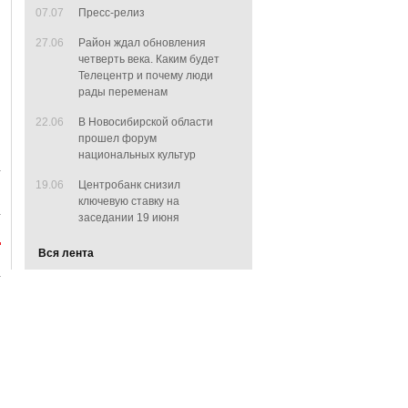
07.07
Пресс-релиз
27.06
Район ждал обновления
четверть века. Каким будет
Телецентр и почему люди
рады переменам
22.06
В Новосибирской области
прошел форум
национальных культур
19.06
Центробанк снизил
ключевую ставку на
заседании 19 июня
Вся лента