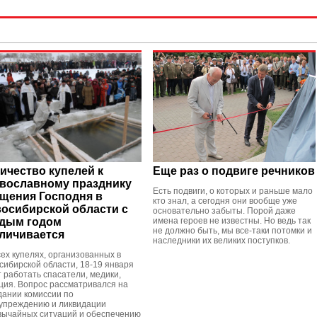
ичество купелей к
Еще раз о подвиге речников
вославному празднику
Есть подвиги, о которых и раньше мало
щения Господня в
кто знал, а сегодня они вообще уже
осибирской области с
основательно забыты. Порой даже
дым годом
имена героев не известны. Но ведь так
не должно быть, мы все-таки потомки и
личивается
наследники их великих поступков.
сех купелях, организованных в
сибирской области, 18-19 января
т работать спасатели, медики,
ция. Вопрос рассматривался на
дании комиссии по
упреждению и ликвидации
вычайных ситуаций и обеспечению