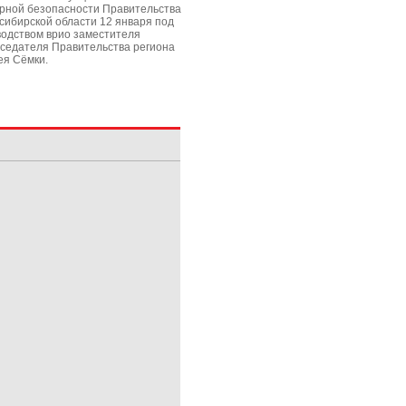
рной безопасности Правительства
сибирской области 12 января под
водством врио заместителя
седателя Правительства региона
ея Сёмки.