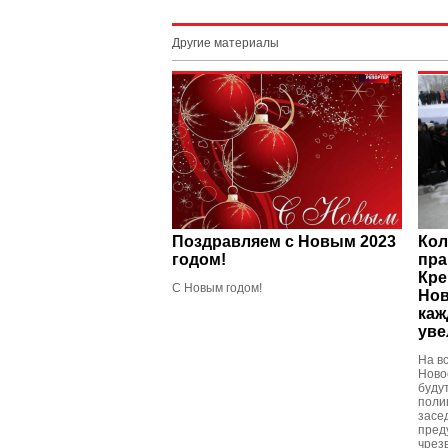
Другие материалы
Поздравляем с Новым 2023
Кол
годом!
пра
Кре
С Новым годом!
Нов
каж
уве
На в
Ново
буду
поли
засе
пред
чрез