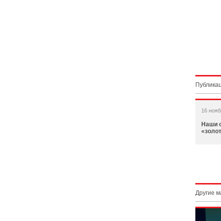
Публикац
16 нояб
Наши с
«золо
Другие 