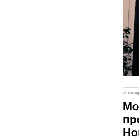
29 октяб
Мо
пр
Но