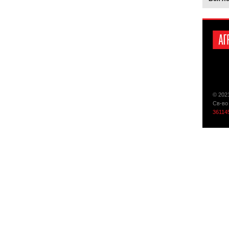
© 202
Св-во
36114