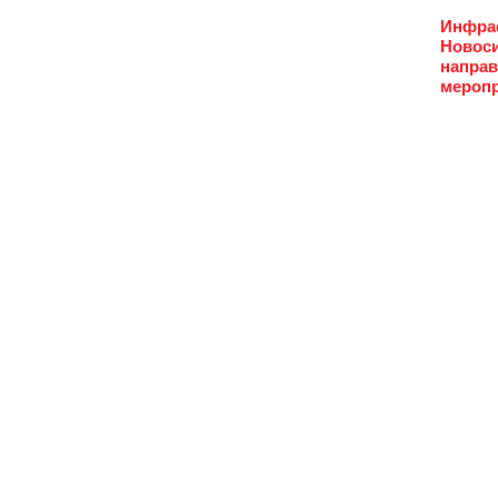
Инфрас
Новоси
направ
меропр