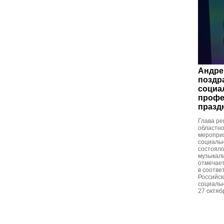
Андре
поздр
социа
профе
празд
Глава ре
областн
меропри
социальн
состояло
музыкаль
отмечает
в соотве
Российс
социальн
27 октяб