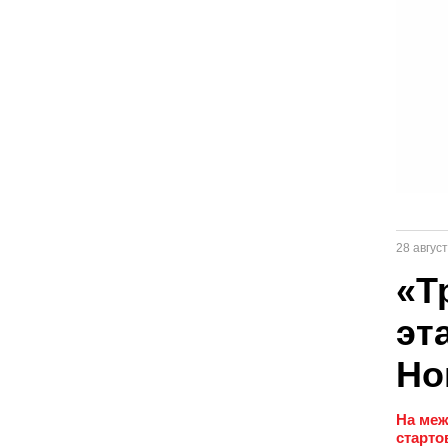
28 авгус
«Т
эт
Но
На меж
старто