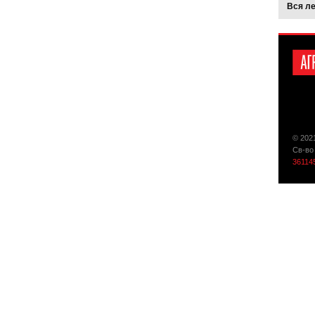
Вся л
© 202
Св-во
36114