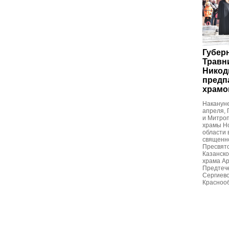
Губер
Травн
Никод
предп
храмо
Накануне
апреля, 
и Митро
храмы Но
области 
священн
Пресвято
Казанско
храма А
Предтече
Сергиево
Краснооб