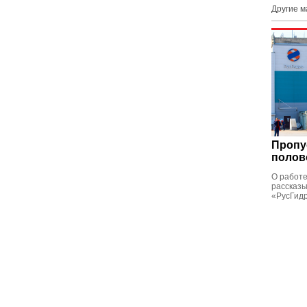
Другие 
Пропу
полов
О работ
рассказ
«РусГид