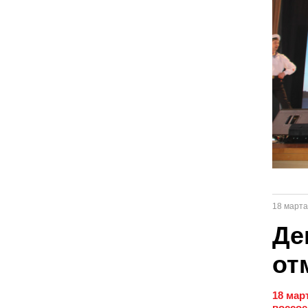
18 марта
Де
от
18 мар
воссое