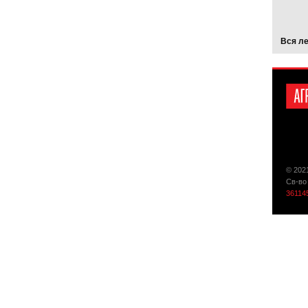
Вся л
© 202
Св-во
36114