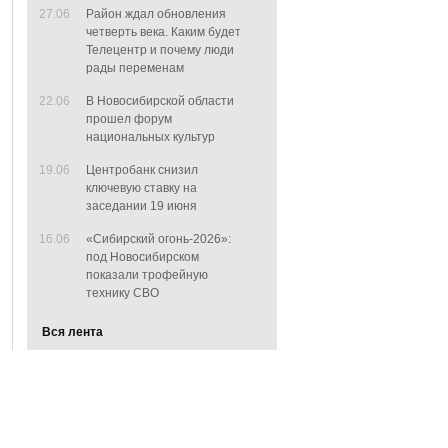
27.06
Район ждал обновления
четверть века. Каким будет
Телецентр и почему люди
рады переменам
22.06
В Новосибирской области
прошел форум
национальных культур
19.06
Центробанк снизил
ключевую ставку на
заседании 19 июня
16.06
«Сибирский огонь-2026»:
под Новосибирском
показали трофейную
технику СВО
Вся лента