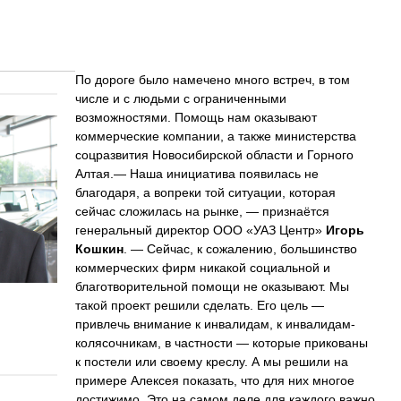
По дороге было намечено много встреч, в том
числе и с людьми с ограниченными
возможностями. Помощь нам оказывают
коммерческие компании, а также министерства
соцразвития Новосибирской области и Горного
Алтая.— Наша инициатива появилась не
благодаря, а вопреки той ситуации, которая
сейчас сложилась на рынке, — признаётся
генеральный директор ООО «УАЗ Центр»
Игорь
Кошкин
. — Сейчас, к сожалению, большинство
коммерческих фирм никакой социальной и
благотворительной помощи не оказывают. Мы
такой проект решили сделать. Его цель —
привлечь внимание к инвалидам, к инвалидам-
колясочникам, в частности — которые прикованы
к постели или своему креслу. А мы решили на
примере Алексея показать, что для них многое
достижимо. Это на самом деле для каждого важно