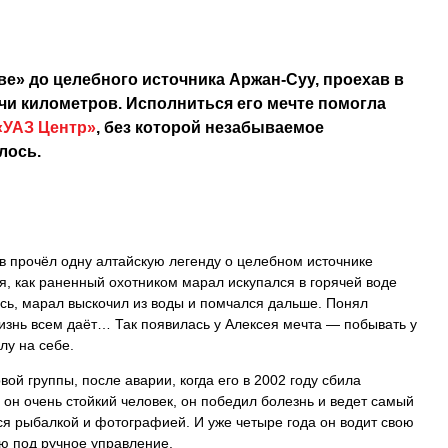
ве» до целебного источника Аржан-Суу, проехав в
чи километров. Исполниться его мечте помогла
«УАЗ Центр»
, без которой незабываемое
лось.
в прочёл одну алтайскую легенду о целебном источнике
я, как раненный охотником марал искупался в горячей воде
ись, марал выскочил из воды и помчался дальше. Понял
жизнь всем даёт… Так появилась у Алексея мечта — побывать у
лу на себе.
ой группы, после аварии, когда его в 2002 году сбила
 он очень стойкий человек, он победил болезнь и ведет самый
ся рыбалкой и фотографией. И уже четыре года он водит свою
ю под ручное управление.