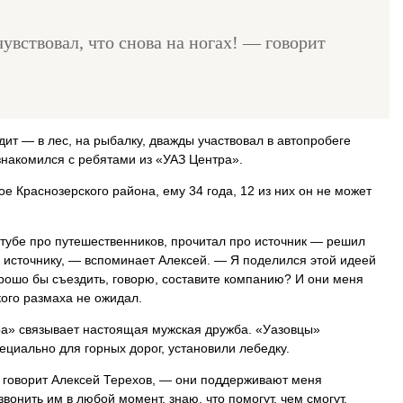
чувствовал, что снова на ногах! — говорит
дит — в лес, на рыбалку, дважды участвовал в автопробеге
знакомился с ребятами из «УАЗ Центра».
ое Краснозерского района, ему 34 года, 12 из них он не может
убе про путешественников, прочитал про источник — решил
к источнику, — вспоминает Алексей. — Я поделился этой идеей
орошо бы съездить, говорю, составите компанию? И они меня
ого размаха не ожидал.
ра» связывает настоящая мужская дружба. «Уазовцы»
циально для горных дорог, установили лебедку.
 говорит Алексей Терехов, — они поддерживают меня
звонить им в любой момент, знаю, что помогут, чем смогут.