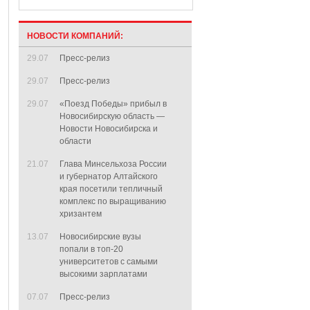
НОВОСТИ КОМПАНИЙ:
29.07
Пресс-релиз
29.07
Пресс-релиз
29.07
«Поезд Победы» прибыл в
Новосибирскую область —
Новости Новосибирска и
области
21.07
Глава Минсельхоза России
и губернатор Алтайского
края посетили тепличный
комплекс по выращиванию
хризантем
13.07
Новосибирские вузы
попали в топ-20
университетов с самыми
высокими зарплатами
07.07
Пресс-релиз