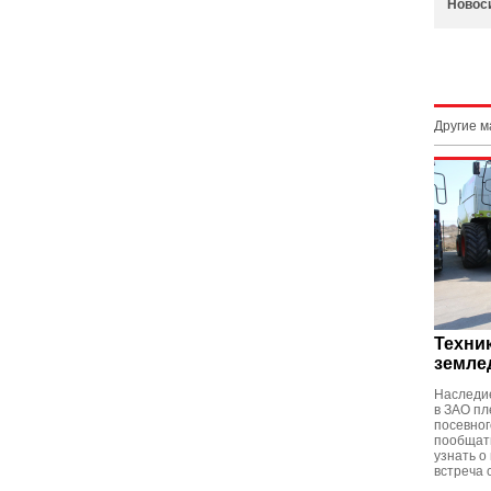
Новос
Другие 
Техник
земле
Наследие
в ЗАО п
посевног
пообщать
узнать о
встреча 