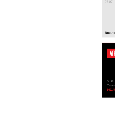
07.07
Вся л
© 202
Св-во
36114