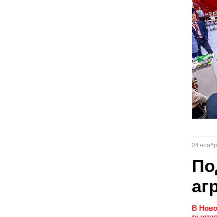
24 ноябр
По
аг
В Ново
выстав