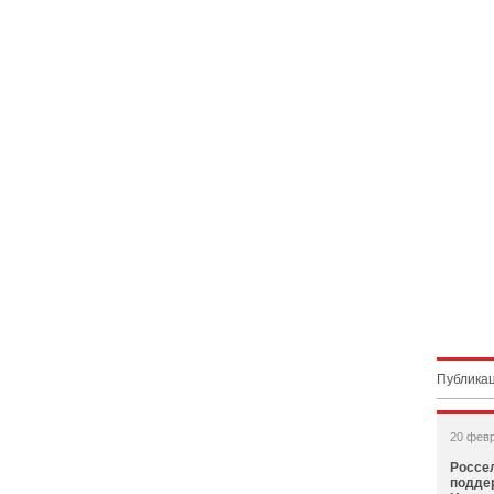
Публикац
20 фев
Россе
подде