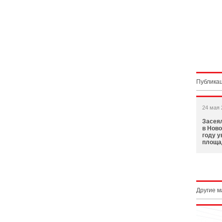
Публикац
24 мая 
Засея
в Ново
году у
площа
Другие 