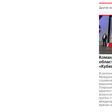
Другие 
Коман
облас
«Кубк
В регион
Междуна
соревнов
маршала
Покрышк
каратист
всеросси
группы от
междуна
мужчин и