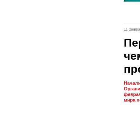
11 февр
Пе
че
пр
Начали
Органи
феврал
мира п