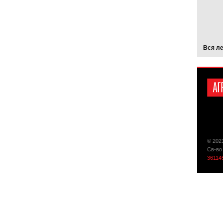
Вся л
© 202
Св-во
36114