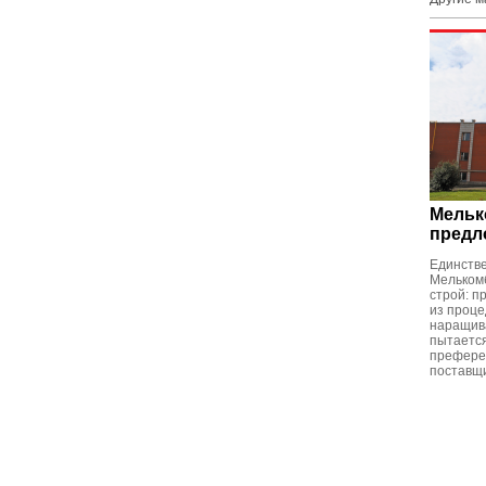
Мельк
предл
Единств
Мельком
строй: п
из проце
наращив
пытаетс
префере
поставщи