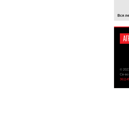
Вся л
© 202
Св-во
36114