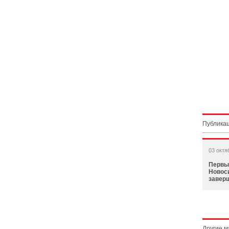
Публикац
03 октя
Первы
Новос
завер
Другие 